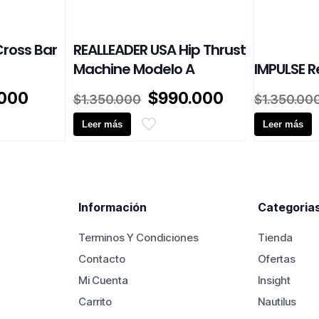
Cross Bar
REALLEADER USA Hip Thrust
Machine Modelo A
IMPULSE Re
El
El
El
.000
$
990.000
$
1.350.000
$
1.350.00
o
precio
precio
precio
al
actual
Leer más
original
actual
Leer más
es:
era:
es:
000.
$145.000.
$1.350.000.
$990.000.
Información
Categoria
Terminos Y Condiciones
Tienda
Contacto
Ofertas
Mi Cuenta
Insight
Carrito
Nautilus