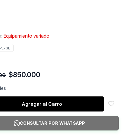
a:
Equipamiento variado
PL73B
El
El
$
850.000
00
precio
precio
original
actual
bles
era:
es:
$930.000.
$850.000.
Agregar al Carro
CONSULTAR POR WHATSAPP