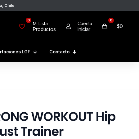
a, Chile
0
0
Mi Lista
Cuenta
$
0
Productos
Iniciar
rtaciones LGF
Contacto
RONG WORKOUT Hip
ust Trainer