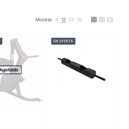
Mostrar:
6
12
24
36
EN OFERTA
Agotado