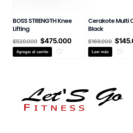
BOSS STRENGTH Knee
Cerakote Multi 
Lifting
Black
El
El
El
$
475.000
$
145
$
520.000
$
169.000
precio
precio
preci
Agregar al carrito
original
actual
Leer más
origin
era:
es:
era:
$520.000.
$475.000.
$169.