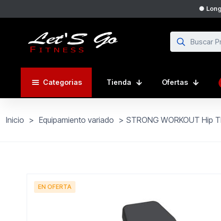
● Longi
Categorias
Tienda
Ofertas
Inicio
>
Equipamiento variado
>
STRONG WORKOUT Hip Thr
EN OFERTA