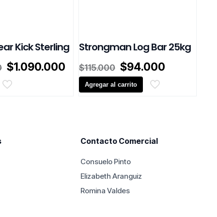
ar Kick Sterling
Strongman Log Bar 25kg
El
El
El
El
$
1.090.000
$
94.000
0
$
115.000
precio
precio
precio
precio
original
actual
Agregar al carrito
original
actual
era:
es:
era:
es:
$1.350.000.
$1.090.000.
$115.000.
$94.000.
s
Contacto Comercial
Consuelo Pinto
Elizabeth Aranguiz
Romina Valdes