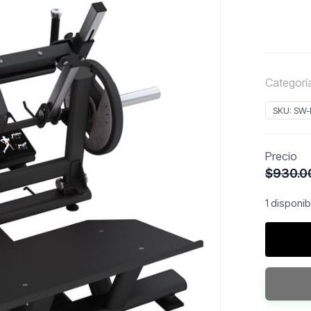
Categorí
SKU:
SW-
Precio
$
930.0
1 disponi