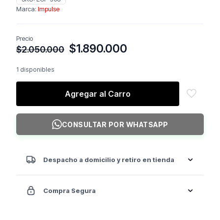
Marca:
Impulse
Precio
El
El
$
1.890.000
$
2.050.000
precio
precio
original
actual
1 disponibles
era:
es:
$2.050.000.
$1.890.000.
Agregar al Carro
CONSULTAR POR WHATSAPP
Despacho a domicilio y retiro en tienda
Compra Segura