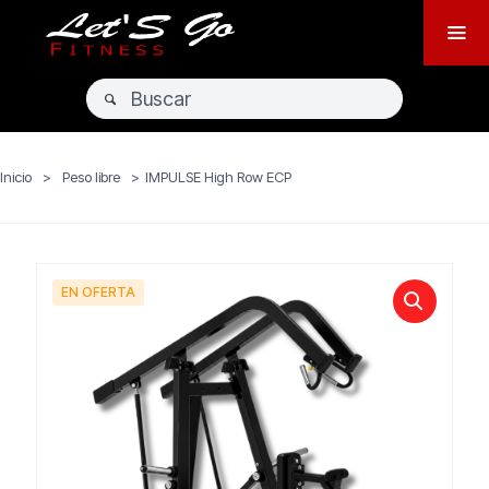
Inicio
>
Peso libre
>
IMPULSE High Row ECP
EN OFERTA