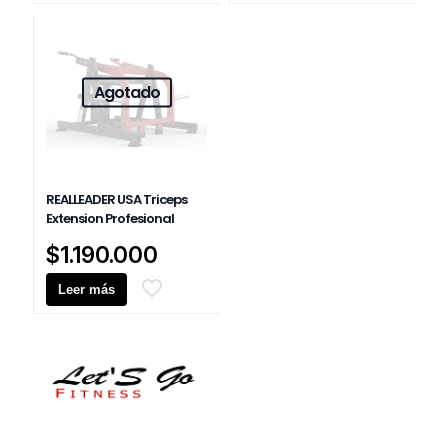
$1.320.000.
$1.490.00
es:
es:
$1.250.000.
$1.370.0
Agotado
REALLEADER USA Triceps
Extension Profesional
$
1.190.000
Leer más