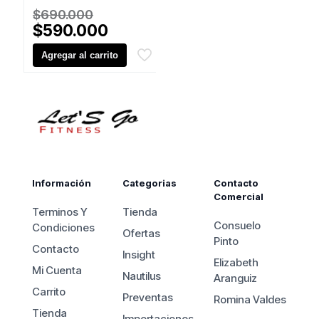
El
$
690.000
precio
El
$
590.000
original
precio
Agregar al carrito
era:
actual
$690.000.
es:
$590.000.
Información
Categorias
Contacto
Comercial
Terminos Y
Tienda
Consuelo
Condiciones
Ofertas
Pinto
Contacto
Insight
Elizabeth
Mi Cuenta
Nautilus
Aranguiz
Carrito
Preventas
Romina Valdes
Tienda
Importaciones