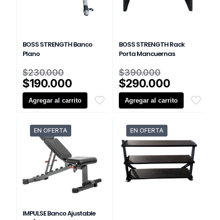
BOSS STRENGTH Banco
BOSS STRENGTH Rack
Plano
Porta Mancuernas
El
El
$
230.000
$
390.000
precio
precio
El
El
$
190.000
$
290.000
original
original
precio
precio
Agregar al carrito
era:
Agregar al carrito
era:
actual
actual
$230.000.
$390.000.
es:
es:
$190.000.
$290.000
EN OFERTA
EN OFERTA
IMPULSE Banco Ajustable