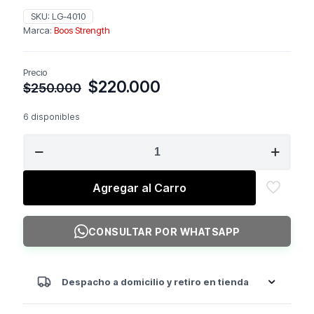
SKU:
LG-4010
Marca:
Boos Strength
Precio
El
El
$
220.000
$
250.000
precio
precio
original
actual
6 disponibles
era:
es:
BOSS
$250.000.
$220.000.
STRENGT
Banco
Press
Agregar al Carro
Militat
X3
cantidad
CONSULTAR POR WHATSAPP
Despacho a domicilio y retiro en tienda