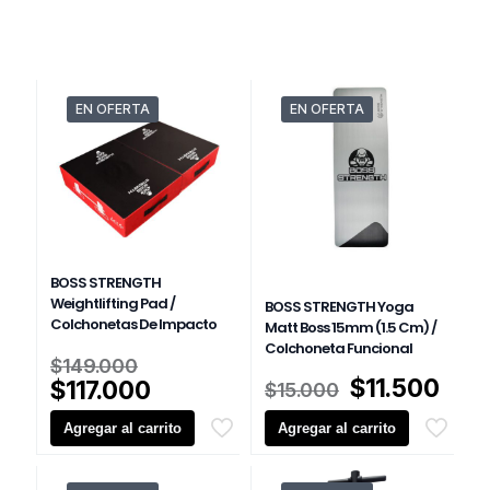
EN OFERTA
EN OFERTA
BOSS STRENGTH
Weightlifting Pad /
BOSS STRENGTH Yoga
Colchonetas De Impacto
Matt Boss 15mm (1.5 Cm) /
Colchoneta Funcional
El
$
149.000
precio
El
El
$
11.500
El
$
117.000
$
15.000
original
precio
prec
precio
Agregar al carrito
era:
Agregar al carrito
original
actu
actual
$149.000.
era:
es:
es:
$15.000.
$11.
$117.000.