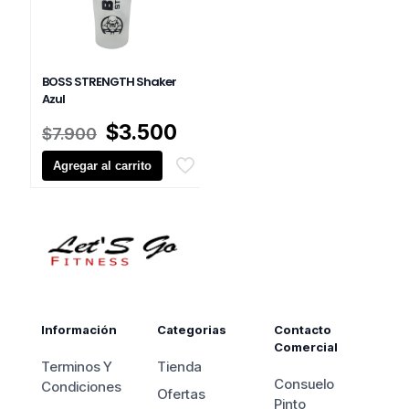
BOSS STRENGTH Shaker
Azul
El
El
$
3.500
$
7.900
precio
precio
Agregar al carrito
original
actual
era:
es:
$7.900.
$3.500.
Información
Categorias
Contacto
Comercial
Terminos Y
Tienda
Consuelo
Condiciones
Ofertas
Pinto