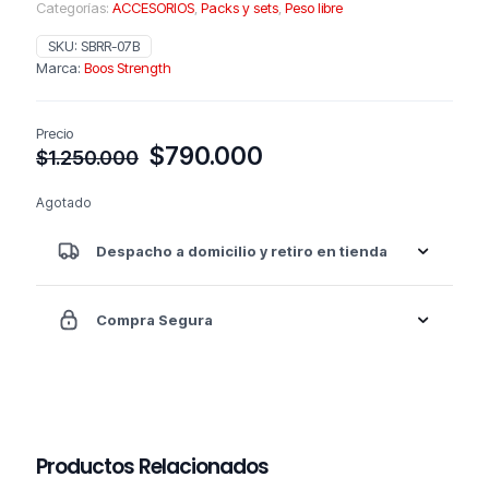
Categorías:
ACCESORIOS
,
Packs y sets
,
Peso libre
SKU:
SBRR-07B
Marca:
Boos Strength
Precio
El
El
$
790.000
$
1.250.000
precio
precio
original
actual
Agotado
era:
es:
$1.250.000.
$790.000.
Despacho a domicilio y retiro en tienda
Compra Segura
Productos Relacionados