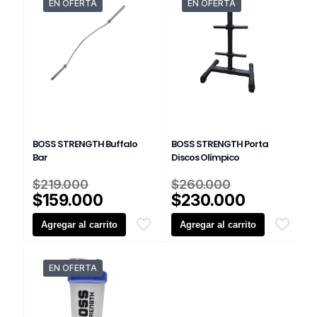
EN OFERTA
EN OFERTA
BOSS STRENGTH Buffalo
BOSS STRENGTH Porta
Bar
Discos Olímpico
El
El
$
219.000
$
260.000
precio
precio
El
El
$
159.000
$
230.000
original
original
precio
precio
Agregar al carrito
era:
Agregar al carrito
era:
actual
actual
$219.000.
$260.000.
es:
es:
$159.000.
$230.000
EN OFERTA