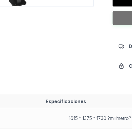
Raise
-
Sterling
cantidad
D
C
Especificaciones
1615 * 1375 * 1730 ?milímetro?