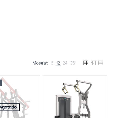
Mostrar:
6
12
24
36
Agotado