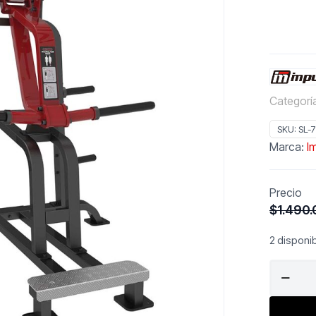
Categorí
SKU:
SL-
Marca:
I
Precio
$
1.490
2 disponi
IMPULSE
Standing
Calf