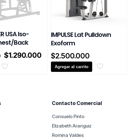
R USA Iso-
IMPULSE Lat Pulldown
hest/Back
Exoform
El
El
$
1.290.000
$
2.500.000
0
precio
precio
original
actual
Agregar al carrito
era:
es:
$1.650.000.
$1.290.000.
s
Contacto Comercial
Consuelo Pinto
Elizabeth Aranguiz
Romina Valdes