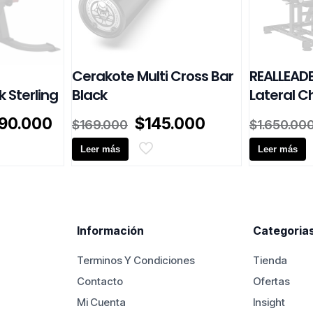
Cerakote Multi Cross Bar
REALLEADE
k Sterling
Black
Lateral C
El
El
El
090.000
$
145.000
$
169.000
$
1.650.00
io
precio
precio
precio
inal
actual
Leer más
original
actual
Leer más
es:
era:
es:
50.000.
$1.090.000.
$169.000.
$145.000.
Información
Categoria
Terminos Y Condiciones
Tienda
Contacto
Ofertas
Mi Cuenta
Insight