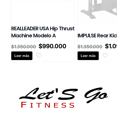
REALLEADER USA Hip Thrust
Machine Modelo A
IMPULSE Rear Kic
El
El
El
$
990.000
$
1.
$
1.350.000
$
1.350.000
precio
precio
prec
Leer más
original
actual
Leer más
orig
era:
es:
era:
$1.350.000.
$990.000.
$1.3