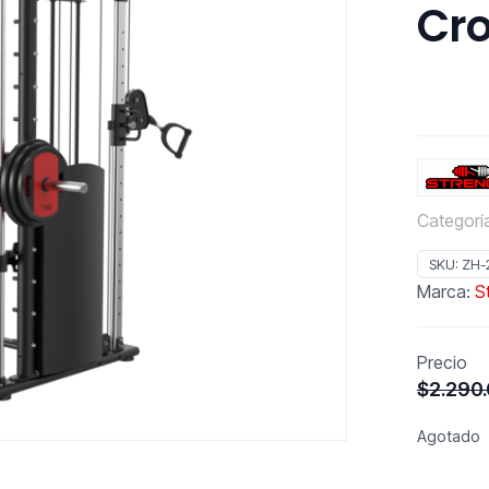
Cro
Categorí
SKU:
ZH-
Marca:
S
Precio
$
2.290
Agotado