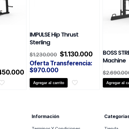
IMPULSE Hip Thrust
Sterling
BOSS STR
El
El
$
1.130.000
$
1.230.000
precio
precio
Machine
Oferta Transferencia:
original
actual
$
970.000
El
450.000
era:
es:
$
2.690.00
cio
precio
$1.230.000.
$1.130.000.
inal
actual
Agregar al carrito
Agregar al ca
es:
598.000.
$2.450.000.
Información
Categoria
Terminos Y Condiciones
Tienda