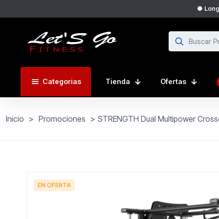
● Longi
Categorias
Tienda
Ofertas
Inicio
>
Promociones
>
STRENGTH Dual Multipower Crosso
EN OFERTA