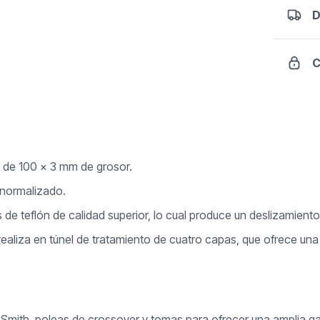
D
C
 de 100 x 3 mm de grosor.
 normalizado.
 de teflón de calidad superior, lo cual produce un deslizamiento
ealiza en túnel de tratamiento de cuatro capas, que ofrece una 
Smith, poleas de crossover y tomas para ofrecer una amplia g