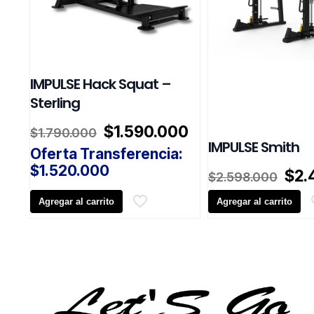
IMPULSE Hack Squat –
Sterling
El
El
$
1.590.000
$
1.790.000
precio
precio
IMPULSE Smith
Oferta Transferencia:
original
actual
$
1.520.000
El
$
2.
era:
es:
$
2.598.000
pre
$1.790.000.
$1.590.000.
Agregar al carrito
Agregar al carrito
orig
era:
$2.