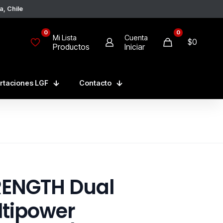
a, Chile
0
0
Mi Lista
Cuenta
$
0
Productos
Iniciar
rtaciones LGF
Contacto
RENGTH Dual
tipower