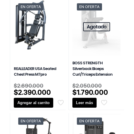
EN OFERTA
EN OFERTA
Agotado
BOSS STRENGTH
REALLEADER USA Seated
Silverback Biceps
Chest Press M7pro
Curl/Triceps Extension
El
El
$
2.690.000
$
2.050.000
precio
precio
El
El
$
2.390.000
$
1.790.000
original
original
precio
precio
Agregar al carrito
era:
Leer más
era:
actual
actual
$2.690.000.
$2.050.00
es:
es:
$2.390.000.
$1.790.0
EN OFERTA
EN OFERTA