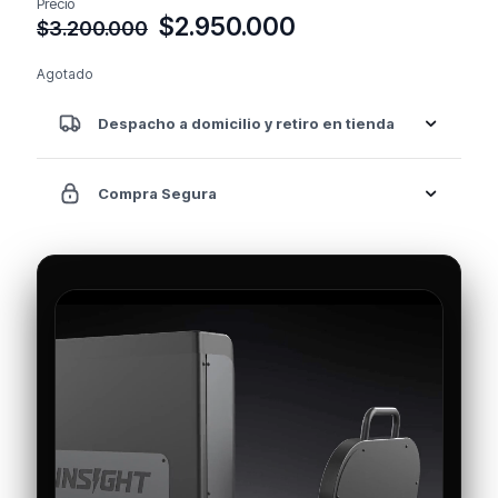
Precio
El
El
$
2.950.000
$
3.200.000
precio
precio
original
actual
Agotado
era:
es:
$3.200.000.
$2.950.000.
Despacho a domicilio y retiro en tienda
Compra Segura