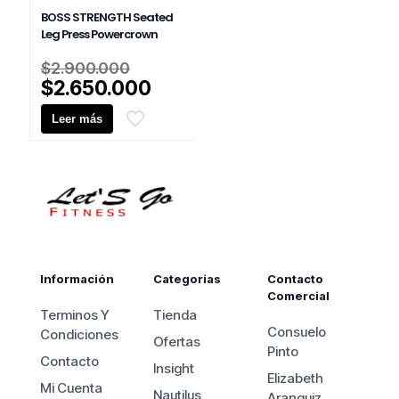
BOSS STRENGTH Seated
Leg Press Powercrown
El
$
2.900.000
precio
El
$
2.650.000
original
precio
Leer más
era:
actual
$2.900.000.
es:
$2.650.000.
Información
Categorias
Contacto
Comercial
Terminos Y
Tienda
Consuelo
Condiciones
Ofertas
Pinto
Contacto
Insight
Elizabeth
Mi Cuenta
Nautilus
Aranguiz