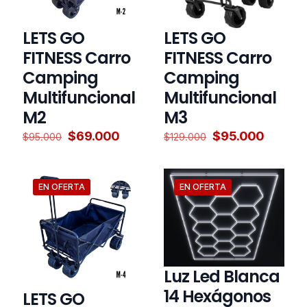
LETS GO
LETS GO
FITNESS Carro
FITNESS Carro
Camping
Camping
Multifuncional
Multifuncional
M2
M3
El
El
El
El
$
69.000
$
95.000
$
95.000
$
129.000
precio
precio
precio
precio
original
actual
original
actual
era:
es:
era:
es:
$95.000.
$69.000.
$129.000.
$95.000
EN OFERTA
EN OFERTA
Luz Led Blanca
14 Hexágonos
LETS GO