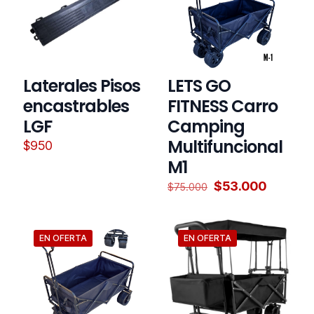
Laterales Pisos
LETS GO
encastrables
FITNESS Carro
LGF
Camping
Multifuncional
$
950
M1
El
El
$
53.000
$
75.000
precio
precio
original
actual
era:
es:
$75.000.
$53.000
EN OFERTA
EN OFERTA