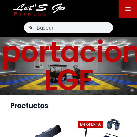
portacio
LGF
Proctuctos
EN OFERTA