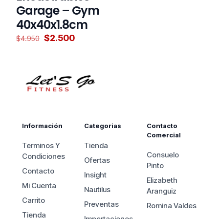
Garage – Gym
40x40x1.8cm
El
El
$
2.500
$
4.950
precio
precio
Este
original
actual
producto
era:
es:
tiene
$4.950.
$2.500.
múltiples
variantes.
Las
opciones
se
pueden
Información
Categorias
Contacto
elegir
Comercial
en
Terminos Y
Tienda
la
Consuelo
Condiciones
Ofertas
página
Pinto
Contacto
de
Insight
Elizabeth
producto
Mi Cuenta
Nautilus
Aranguiz
Carrito
Preventas
Romina Valdes
Tienda
Importaciones