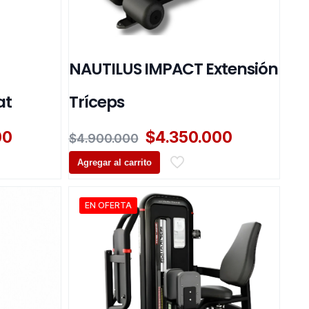
NAUTILUS IMPACT Extensión
at
Tríceps
El
El
El
00
$
4.350.000
$
4.900.000
precio
precio
precio
actual
Agregar al carrito
original
actual
es:
era:
es:
0.
$3.650.000.
$4.900.000.
$4.350.00
EN OFERTA