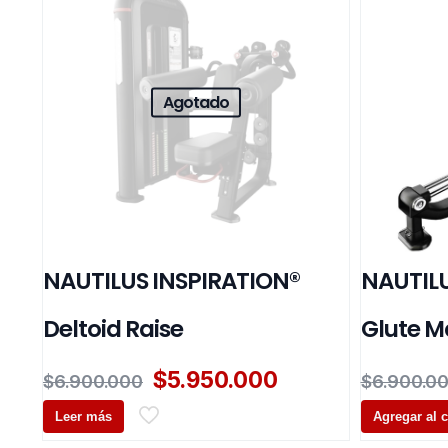
Agotado
NAUTILUS INSPIRATION®
NAUTILU
Deltoid Raise
Glute M
El
El
$
5.950.000
$
6.900.000
$
6.900.0
precio
precio
Leer más
original
actual
Agregar al c
era:
es: