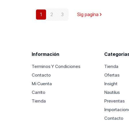
$6.900.000.
$5.950.000.
$6.300.00
1
2
3
Sig pagína
Información
Categoria
Terminos Y Condiciones
Tienda
Contacto
Ofertas
Mi Cuenta
Insight
Carrito
Nautilus
Tienda
Preventas
Importacion
Contacto