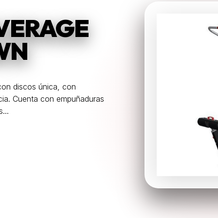
EVERAGE
WN
con discos única, con
ncia. Cuenta con empuñaduras
...