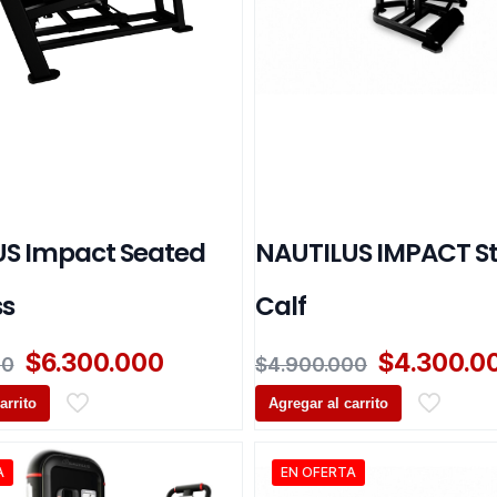
S Impact Seated
NAUTILUS IMPACT S
ss
Calf
El
El
El
$
6.300.000
$
4.300.0
00
$
4.900.000
precio
precio
precio
arrito
original
actual
Agregar al carrito
original
era:
es:
era:
$6.900.000.
$6.300.000.
$4.900.00
A
EN OFERTA