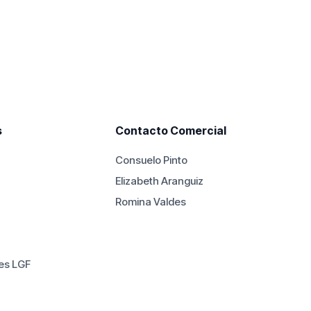
0.
$5.500.000.
s
Contacto Comercial
Consuelo Pinto
Elizabeth Aranguiz
Romina Valdes
es LGF