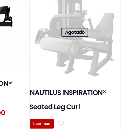
Agotado
ION®
NAUTILUS INSPIRATION®
Seated Leg Curl
El
00
precio
actual
Leer más
es: