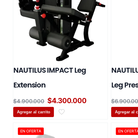
NAUTILUS IMPACT Leg
NAUTILU
Extension
Leg Pre
El
El
$
4.300.000
$
4.900.000
$
6.900.0
precio
precio
Agregar al carrito
original
actual
Agregar al c
era:
es:
$4.900.000.
$4.300.000.
EN OFERTA
EN OFERT