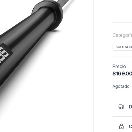
Categorí
SKU:
AC-
Precio
$
169.0
Agotado
D
C