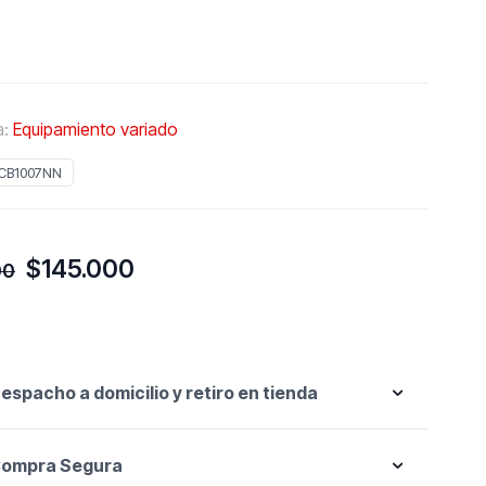
a:
Equipamiento variado
CB1007NN
El
El
$
145.000
00
precio
precio
original
actual
era:
es:
$169.000.
$145.000.
espacho a domicilio y retiro en tienda
ompra Segura