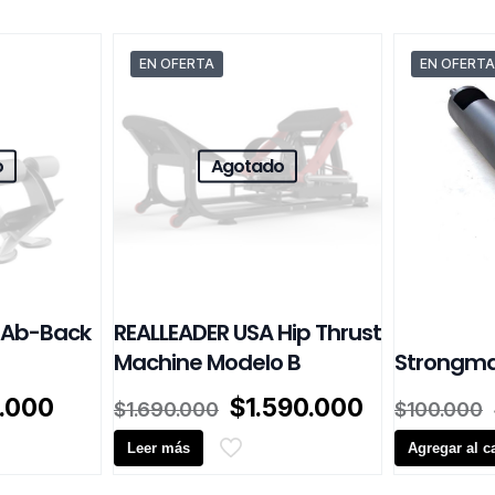
EN OFERTA
EN OFERTA
o
Agotado
 Ab-Back
REALLEADER USA Hip Thrust
Machine Modelo B
Strongma
El
El
El
.000
$
1.590.000
$
1.690.000
$
100.000
o
precio
precio
precio
al
actual
Leer más
original
actual
Agregar al ca
es:
era:
es: