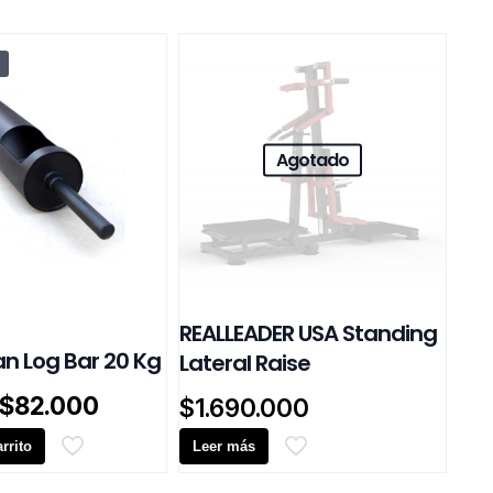
Agotado
REALLEADER USA Standing
n Log Bar 20 Kg
Lateral Raise
El
El
$
82.000
$
1.690.000
precio
precio
rrito
original
actual
Leer más
era:
es: