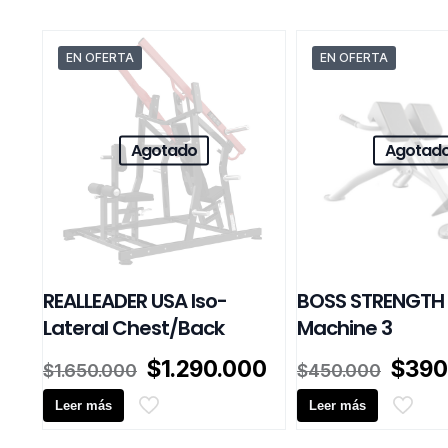
EN OFERTA
EN OFERTA
Agotado
Agotad
REALLEADER USA Iso-
BOSS STRENGTH
Lateral Chest/Back
Machine 3
El
El
El
$
1.290.000
$
390
$
1.650.000
$
450.000
precio
precio
preci
Leer más
original
actual
Leer más
origin
era:
es:
era: