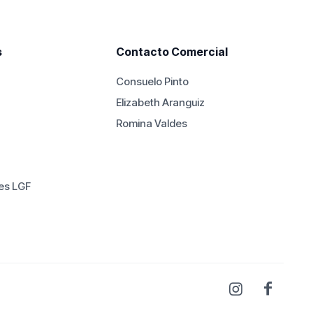
.
$100.000.
$82.000.
s
Contacto Comercial
Consuelo Pinto
Elizabeth Aranguiz
Romina Valdes
es LGF