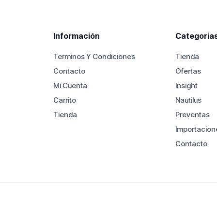
.000.
$390.000.
$1.690.000.
$1.590.000
Información
Categoria
Terminos Y Condiciones
Tienda
Contacto
Ofertas
Mi Cuenta
Insight
Carrito
Nautilus
Tienda
Preventas
Importacion
Contacto