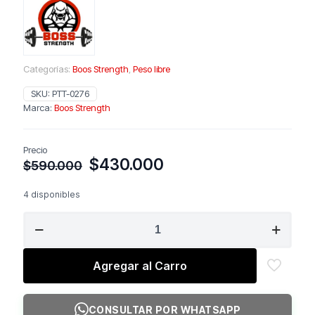
Categorías:
Boos Strength
,
Peso libre
SKU:
PTT-0276
Marca:
Boos Strength
Precio
El
El
$
430.000
$
590.000
precio
precio
original
actual
4 disponibles
era:
es:
BOSS
$590.000.
$430.000.
STRENGTH
Standing
Biceps
Agregar al Carro
Curl
cantidad
CONSULTAR POR WHATSAPP