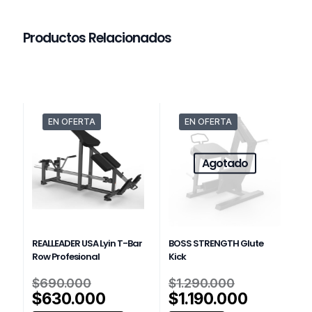
Productos Relacionados
EN OFERTA
EN OFERTA
Agotado
REALLEADER USA Lyin T-Bar
BOSS STRENGTH Glute
Row Profesional
Kick
El
El
$
690.000
$
1.290.000
precio
precio
El
El
$
630.000
$
1.190.000
original
original