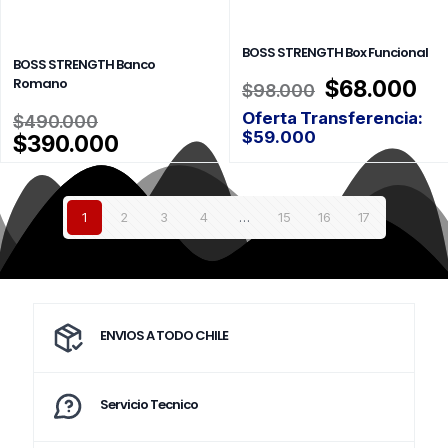
BOSS STRENGTH Box Funcional
BOSS STRENGTH Banco
Romano
El
El
$
68.000
$
98.000
precio
pr
El
Oferta Transferencia:
$
490.000
original
ac
precio
$
59.000
El
$
390.000
era:
es:
original
precio
$98.000.
$6
era:
actual
$490.000.
es:
1
2
3
4
…
15
16
17
$390.000.
ENVIOS A TODO CHILE
Servicio Tecnico