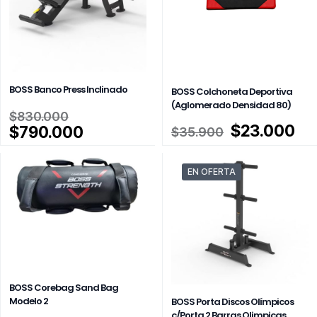
BOSS Banco Press Inclinado
BOSS Colchoneta Deportiva
(Aglomerado Densidad 80)
El
$
830.000
precio
El
El
$
23.000
El
$
790.000
$
35.900
original
precio
pr
precio
era:
original
ac
actual
EN OFERTA
$830.000.
era:
es:
es:
$35.900.
$2
$790.000.
BOSS Corebag Sand Bag
Modelo 2
BOSS Porta Discos Olímpicos
c/Porta 2 Barras Olimpicas