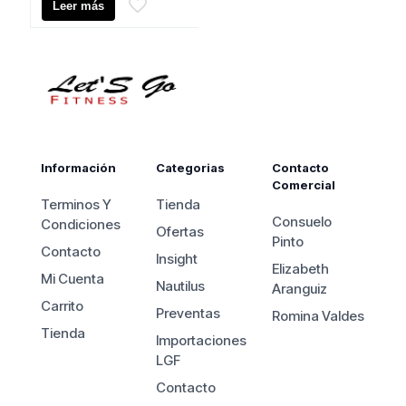
Leer más
era:
actual
$1.530.000.
es:
$1.350.000.
Información
Categorias
Contacto
Comercial
Terminos Y
Tienda
Consuelo
Condiciones
Ofertas
Pinto
Contacto
Insight
Elizabeth
Mi Cuenta
Nautilus
Aranguiz
Carrito
Preventas
Romina Valdes
Tienda
Importaciones
LGF
Contacto