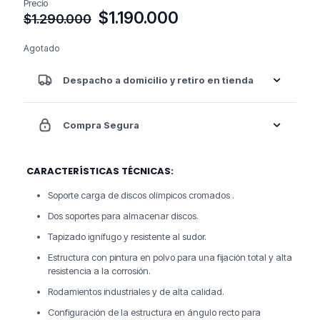
Precio
El
El
$
1.190.000
$
1.290.000
precio
precio
original
actual
Agotado
era:
es:
$1.290.000.
$1.190.000.
Despacho a domicilio y retiro en tienda
Compra Segura
CARACTERÍSTICAS TÉCNICAS:
Soporte carga de discos olímpicos cromados .
Dos soportes para almacenar discos.
Tapizado ignífugo y resistente al sudor.
Estructura con pintura en polvo para una fijación total y alta
resistencia a la corrosión.
Rodamientos industriales y de alta calidad.
Configuración de la estructura en ángulo recto para