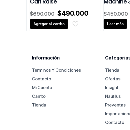
Calf Raise
Machine 
El
El
$
490.000
$
690.000
$
450.000
precio
precio
Agregar al carrito
original
actual
Leer más
era:
es:
$690.000.
$490.000.
Información
Categoria
Terminos Y Condiciones
Tienda
Contacto
Ofertas
Mi Cuenta
Insight
Carrito
Nautilus
Tienda
Preventas
Importacion
Contacto