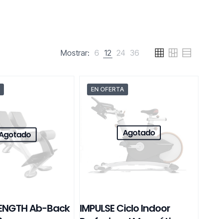
Mostrar:
6
12
24
36
EN OFERTA
Agotado
Agotado
ENGTH Ab-Back
IMPULSE Ciclo Indoor