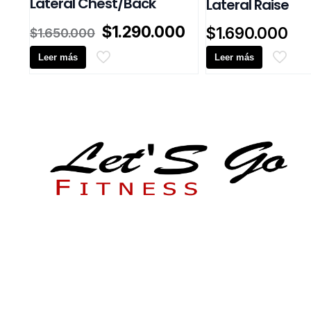
Lateral Chest/Back
Lateral Raise
El
El
$
1.290.000
$
1.690.000
$
1.650.000
precio
precio
Leer más
original
actual
Leer más
era:
es:
$1.650.000.
$1.290.000.