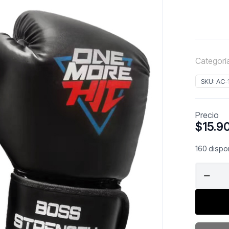
Categorí
SKU:
AC-
Precio
$
15.9
160 dispo
Guantes
De
Entrena
12
Oz