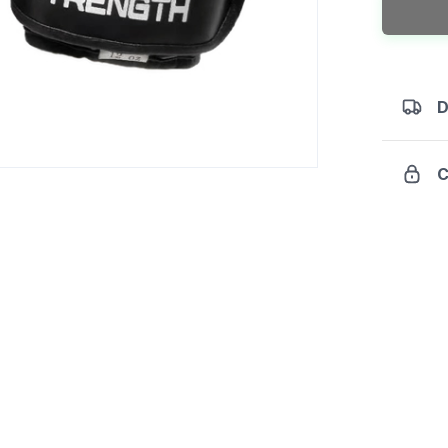
cantidad
D
C