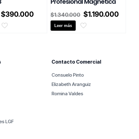
3
Profesional Magnética
El
El
El
El
$
390.000
$
1.190.000
$
1.340.000
precio
precio
precio
precio
original
actual
Leer más
original
actual
era:
es:
era:
es:
$450.000.
$390.000.
$1.340.000.
$1.190
s
Contacto Comercial
Consuelo Pinto
Elizabeth Aranguiz
Romina Valdes
es LGF