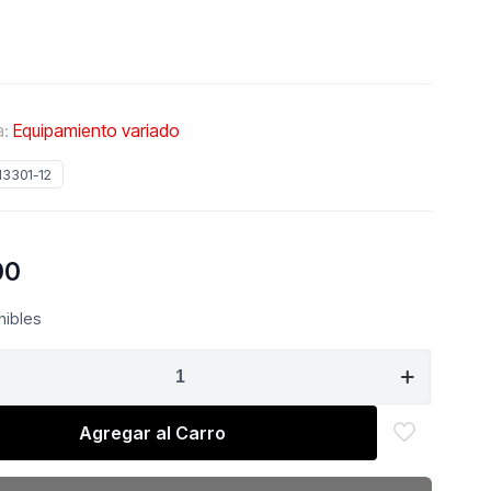
a:
Equipamiento variado
13301-12
00
nibles
miento
Agregar al Carro