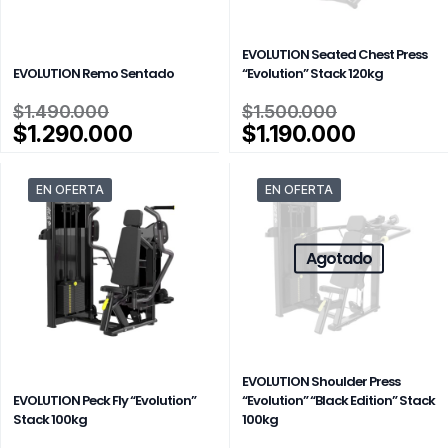
EVOLUTION Seated Chest Press
EVOLUTION Remo Sentado
“Evolution” Stack 120kg
El
El
$
1.490.000
$
1.500.000
precio
precio
El
El
$
1.290.000
$
1.190.000
original
original
precio
precio
era:
era:
actual
actual
EN OFERTA
EN OFERTA
$1.490.000.
$1.500.00
es:
es:
$1.290.000.
$1.190.0
Agotado
EVOLUTION Shoulder Press
EVOLUTION Peck Fly “Evolution”
“Evolution” “Black Edition” Stack
Stack 100kg
100kg