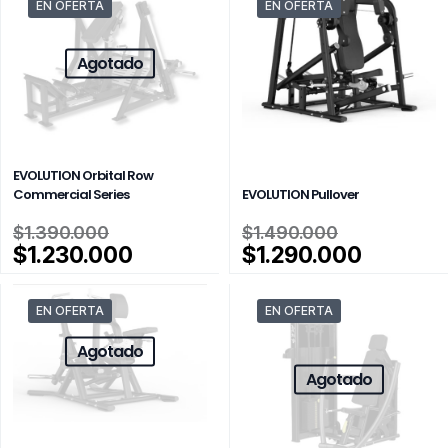
EN OFERTA
EN OFERTA
Agotado
EVOLUTION Orbital Row
Commercial Series
EVOLUTION Pullover
El
El
$
1.390.000
$
1.490.000
precio
precio
El
El
$
1.230.000
$
1.290.000
original
original
precio
precio
era:
era:
actual
actual
EN OFERTA
EN OFERTA
$1.390.000.
$1.490.00
es:
es:
$1.230.000.
$1.290.
Agotado
Agotado