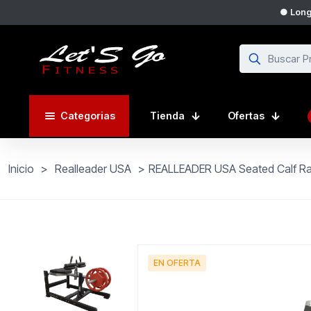
● Longi
Categorias
Tienda
Ofertas
Inicio
>
Realleader USA
>
REALLEADER USA Seated Calf Ra
EN OFERTA