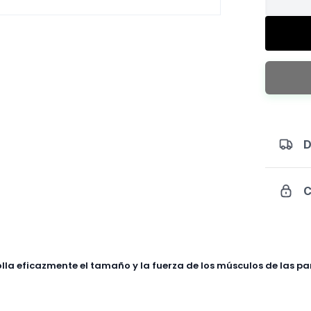
USA
Seated
Calf
Raise
cantidad
D
C
la eficazmente el tamaño y la fuerza de los músculos de las pan