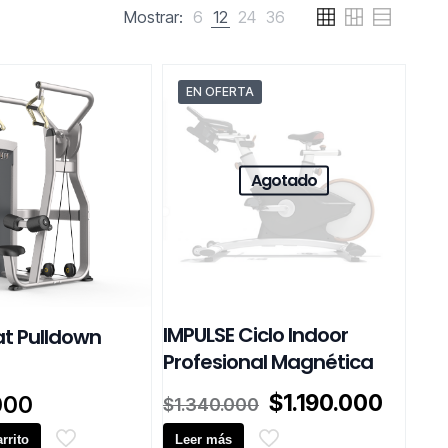
Mostrar:
6
12
24
36
EN OFERTA
Agotado
IMPULSE Ciclo Indoor
at Pulldown
Profesional Magnética
El
El
$
1.190.000
000
$
1.340.000
precio
precio
rrito
Leer más
original
actual