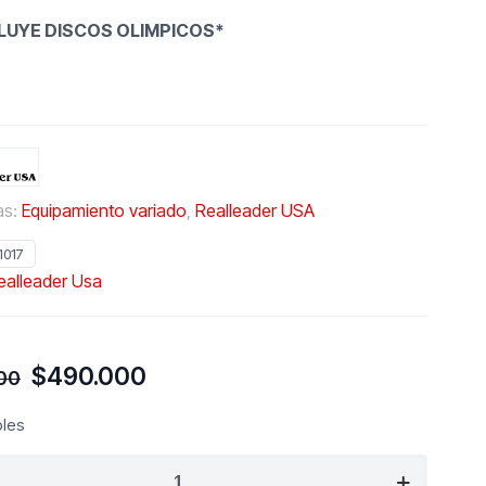
LUYE DISCOS OLIMPICOS*
as:
Equipamiento variado
,
Realleader USA
1017
ealleader Usa
El
El
$
490.000
00
precio
precio
original
actual
bles
era:
es:
ADER
$690.000.
$490.000.