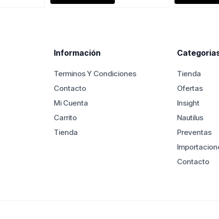
es:
era:
es:
.000.
$390.000.
$550.000.
$450.000.
Información
Categoria
Terminos Y Condiciones
Tienda
Contacto
Ofertas
Mi Cuenta
Insight
Carrito
Nautilus
Tienda
Preventas
Importacion
Contacto