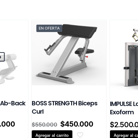
EN OFERTA
o
 Ab-Back
BOSS STRENGTH Biceps
IMPULSE L
Curl
Exoform
El
El
El
.000
$
450.000
$
2.500.
$
550.000
o
precio
precio
precio
al
actual
Agregar al carrito
original
actual
Agregar al ca