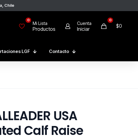
a, Chile
0
0
Mi Lista
Cuenta
$
0
Productos
Iniciar
rtaciones LGF
Contacto
ALLEADER USA
ted Calf Raise