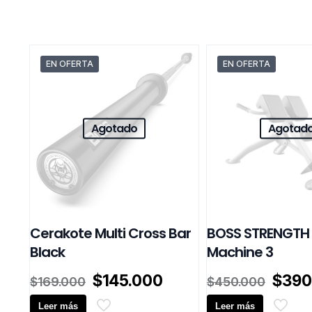
EN OFERTA
EN OFERTA
Agotado
Agotad
Cerakote Multi Cross Bar
BOSS STRENGTH
Black
Machine 3
El
El
El
$
145.000
$
390
$
169.000
$
450.000
precio
precio
preci
Leer más
original
actual
Leer más
origin