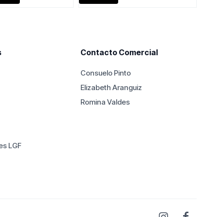
era:
es:
$1.340.000.
$1.190
s
Contacto Comercial
Consuelo Pinto
Elizabeth Aranguiz
Romina Valdes
es LGF