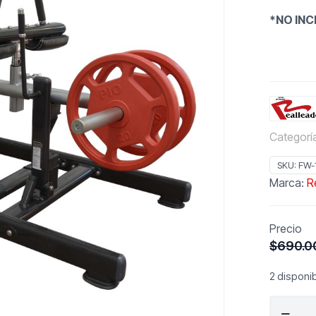
*NO INC
Categorí
SKU:
FW-
Marca:
R
Precio
$
690.0
2 disponi
REALLE