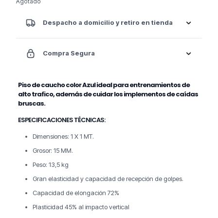
original
actual
Agotado
era:
es:
$27.900.
$16.900.
Despacho a domicilio y retiro en tienda
Compra Segura
Piso de caucho color Azul ideal para entrenamientos de
alto trafico, además de cuidar los implementos de caídas
bruscas.
ESPECIFICACIONES TÉCNICAS:
Dimensiones: 1 X 1 MT.
Grosor: 15 MM.
Peso: 13,5 kg
Gran elasticidad y capacidad de recepción de golpes.
Capacidad de elongación 72%
Plasticidad 45% al impacto vertical