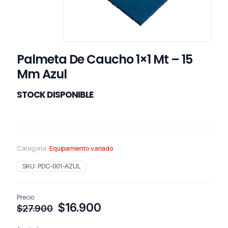
Palmeta De Caucho 1×1 Mt – 15
Mm Azul
STOCK DISPONIBLE
Categoría:
Equipamiento variado
SKU:
PDC-001-AZUL
Precio
El
El
$
16.900
$
27.900
precio
precio