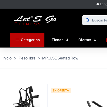
● Long
Categorias
Tienda
Ofertas
Inicio
>
Peso libre
>
IMPULSE Seated Row
EN OFERTA