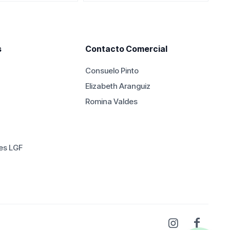
era:
es:
$2.690.000.
$2.590.000.
s
Contacto Comercial
Consuelo Pinto
Elizabeth Aranguiz
Romina Valdes
es LGF