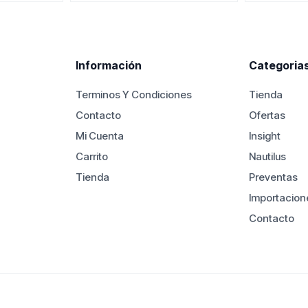
es:
era:
es:
50.000.
$1.450.000.
$1.290.000.
$950.000.
Información
Categoria
Terminos Y Condiciones
Tienda
Contacto
Ofertas
Mi Cuenta
Insight
Carrito
Nautilus
Tienda
Preventas
Importacion
Contacto