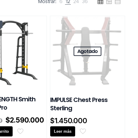
Mostrar:
6
12
24
36
Agotado
ENGTH Smith
IMPULSE Chest Press
Pro
Sterling
El
El
$
2.590.000
$
1.450.000
0
precio
precio
rrito
original
actual
Leer más