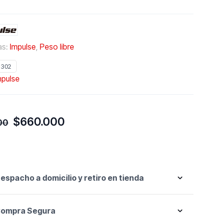
as:
Impulse
,
Peso libre
1302
mpulse
El
El
$
660.000
00
precio
precio
original
actual
era:
es:
$750.000.
$660.000.
espacho a domicilio y retiro en tienda
ompra Segura