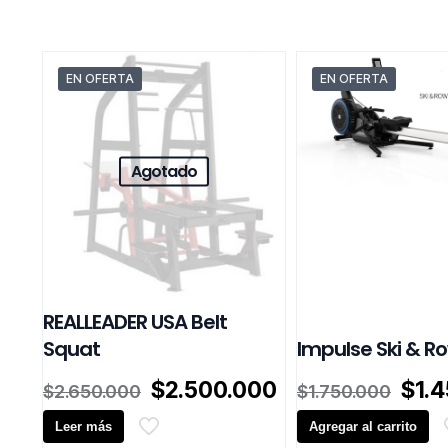
EN OFERTA
EN OFERTA
Agotado
REALLEADER USA Belt
Squat
Impulse Ski & R
El
El
El
$
2.500.000
$
1.
$
2.650.000
$
1.750.000
precio
precio
prec
Leer más
original
actual
Agregar al carrito
orig