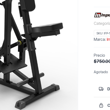
Categorí
SKU:
IFP-
Marca:
I
Precio
$
750.0
Agotado
D
C