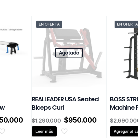
EN OFERTA
EN OFERTA
Agotado
REALLEADER USA Seated
BOSS STR
ow
Biceps Curl
Machine 
El
El
El
450.000
$
950.000
$
1.290.000
$
2.690.00
io
precio
precio
precio
inal
actual
Leer más
original
actual
Agregar al ca