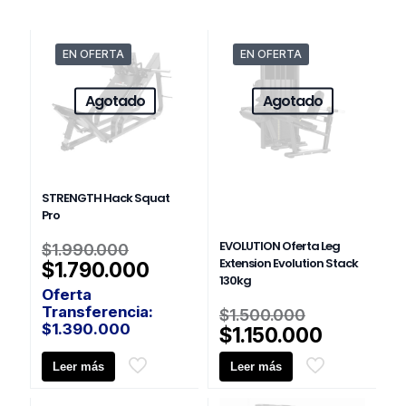
EN OFERTA
EN OFERTA
Agotado
Agotado
STRENGTH Hack Squat
Pro
El
EVOLUTION Oferta Leg
$
1.990.000
precio
Extension Evolution Stack
El
$
1.790.000
130kg
original
precio
Oferta
era:
actual
El
Transferencia:
$
1.500.000
$1.990.000.
es:
$
1.390.000
precio
El
$
1.150.000
$1.790.000.
original
precio
Leer más
Leer más
era:
actual
$1.500.00
es: