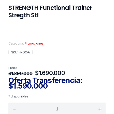
STRENGTH Functional Trainer
Stregth St1
Categoría:
Promociones
SKU:
H-005A
Precio
El
El
$
1.690.000
$
1.890.000
precio
precio
Oferta Transferencia:
original
actual
$
1.590.000
era:
es:
$1.890.000.
$1.690.000.
7 disponibles
STRENGTH
Functional