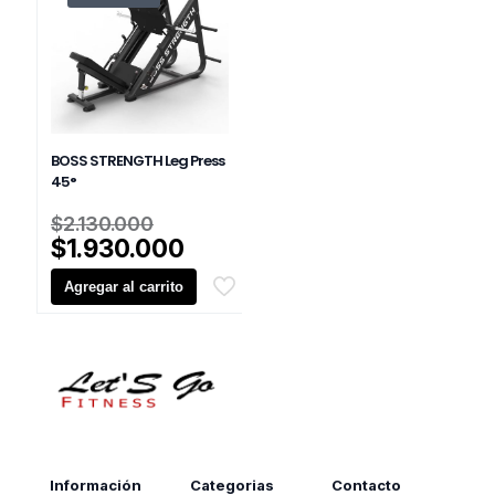
BOSS STRENGTH Leg Press
45°
El
$
2.130.000
precio
El
$
1.930.000
original
precio
Agregar al carrito
era:
actual
$2.130.000.
es:
$1.930.000.
Información
Categorias
Contacto