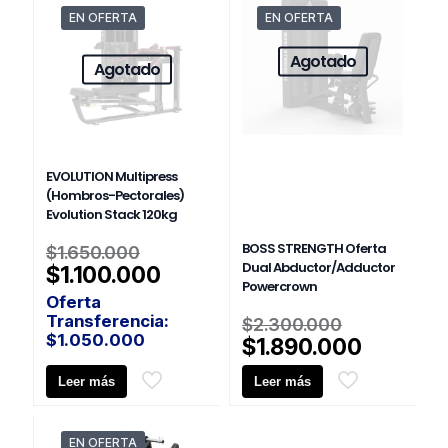
$1.150.0
EN OFERTA
EN OFERTA
Agotado
Agotado
EVOLUTION Multipress
(Hombros-Pectorales)
Evolution Stack 120kg
El
BOSS STRENGTH Oferta
$
1.650.000
precio
Dual Abductor/Adductor
El
$
1.100.000
Powercrown
original
precio
Oferta
era:
actual
El
Transferencia:
$
2.300.000
$1.650.000.
es:
$
1.050.000
precio
El
$
1.890.000
$1.100.000.
original
precio
Leer más
Leer más
era:
actual
$2.300.0
es:
$1.890.
EN OFERTA