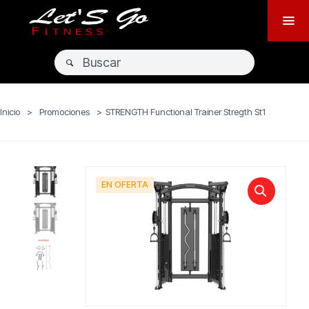
Inicio
>
Promociones
>
STRENGTH Functional Trainer Stregth St1
EN OFERTA