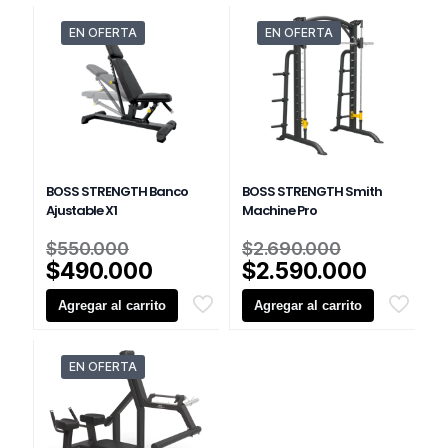
es:
es:
$450.000.
$950.000
EN OFERTA
EN OFERTA
BOSS STRENGTH Banco
BOSS STRENGTH Smith
Ajustable X1
Machine Pro
El
El
$
550.000
$
2.690.000
precio
precio
El
El
$
490.000
$
2.590.000
original
original
precio
precio
Agregar al carrito
era:
Agregar al carrito
era:
actual
actual
$550.000.
$2.690.0
es:
es:
$490.000.
$2.590.
EN OFERTA