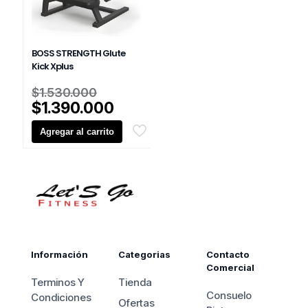
BOSS STRENGTH Glute
Kick Xplus
El
$
1.530.000
precio
El
$
1.390.000
original
precio
Agregar al carrito
era:
actual
$1.530.000.
es:
$1.390.000.
Información
Categorias
Contacto
Comercial
Terminos Y
Tienda
Consuelo
Condiciones
Ofertas