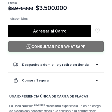
Precio
El
El
$
3.500.000
$
3.970.000
precio
precio
original
actual
1 disponibles
era:
es:
$3.970.000.
$3.500.000.
Agregar al Carro
CONSULTAR POR WHATSAPP
Despacho a domicilio y retiro en tienda
Compra Segura
UNA EXPERIENCIA ÚNICA DE CARGA DE PLACAS
Leverage
La línea Nautilus
ofrece una experiencia única de carga
de placas con características que eclipsan a la competencia.