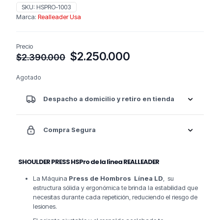
SKU:
HSPRO-1003
Marca:
Realleader Usa
Precio
El
El
$
2.250.000
$
2.390.000
precio
precio
original
actual
Agotado
era:
es:
$2.390.000.
$2.250.000.
Despacho a domicilio y retiro en tienda
Compra Segura
SHOULDER PRESS HSPro de la línea REALLEADER
La Máquina
Press de Hombros Línea LD
, su
estructura sólida y ergonómica te brinda la estabilidad que
necesitas durante cada repetición, reduciendo el riesgo de
lesiones.