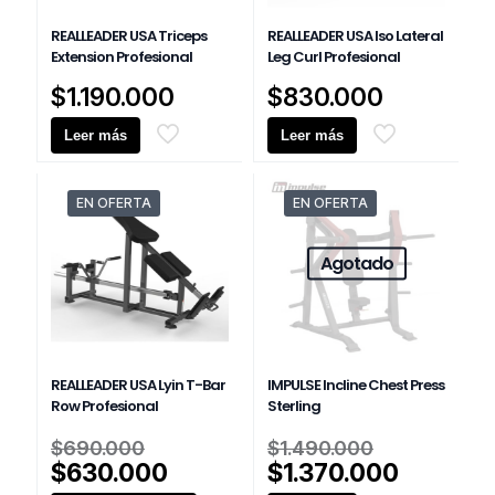
REALLEADER USA Triceps
REALLEADER USA Iso Lateral
Extension Profesional
Leg Curl Profesional
$
1.190.000
$
830.000
Leer más
Leer más
EN OFERTA
EN OFERTA
Agotado
REALLEADER USA Lyin T-Bar
IMPULSE Incline Chest Press
Row Profesional
Sterling
El
El
$
690.000
$
1.490.000
precio
precio
El
El
$
630.000
$
1.370.000
original
original