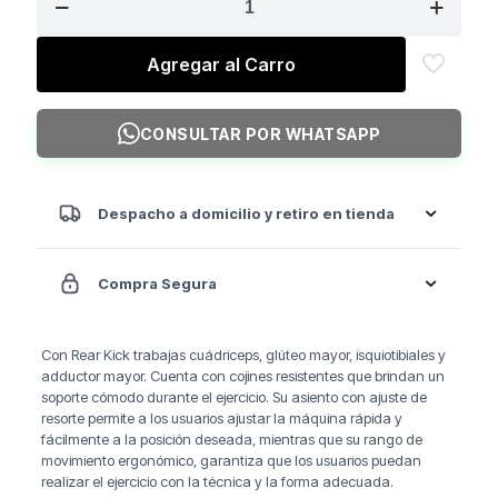
$1.190.000.
$990.000.
STRENGTH
REAR
KICK
Agregar al Carro
cantidad
CONSULTAR POR WHATSAPP
Despacho a domicilio y retiro en tienda
Compra Segura
Con Rear Kick trabajas cuádriceps, glúteo mayor, isquiotibiales y
adductor mayor. Cuenta con cojines resistentes que brindan un
soporte cómodo durante el ejercicio. Su asiento con ajuste de
resorte permite a los usuarios ajustar la máquina rápida y
fácilmente a la posición deseada, mientras que su rango de
movimiento ergonómico, garantiza que los usuarios puedan
realizar el ejercicio con la técnica y la forma adecuada.