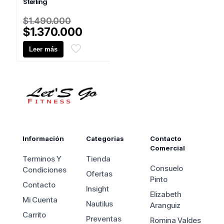
Sterling
El
$
1.490.000
precio
El
$
1.370.000
original
precio
Leer más
era:
actual
$1.490.000.
es:
$1.370.000.
Información
Categorias
Contacto
Comercial
Terminos Y
Tienda
Consuelo
Condiciones
Ofertas
Pinto
Contacto
Insight
Elizabeth
Mi Cuenta
Nautilus
Aranguiz
Carrito
Preventas
Romina Valdes