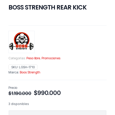
BOSS STRENGTH REAR KICK
Categorías:
Peso libre
,
Promociones
SKU:
LGSH-1710
Marca:
Boos Strength
Precio
El
El
$
990.000
$
1.190.000
precio
precio
original
actual
3 disponibles
era:
es:
BOSS