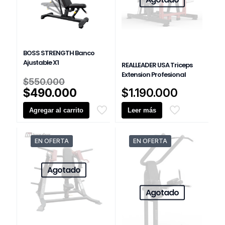
BOSS STRENGTH Banco
Ajustable X1
REALLEADER USA Triceps
Extension Profesional
El
$
550.000
precio
El
$
490.000
$
1.190.000
original
precio
Agregar al carrito
era:
Leer más
actual
$550.000.
es:
$490.000.
EN OFERTA
EN OFERTA
Agotado
Agotado