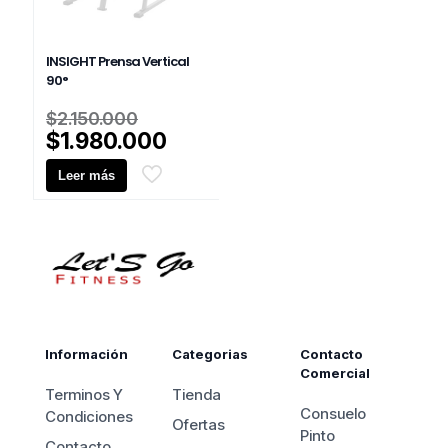
INSIGHT Prensa Vertical
90°
El
$
2.150.000
precio
El
$
1.980.000
original
precio
Leer más
era:
actual
$2.150.000.
es:
$1.980.000.
Información
Categorias
Contacto
Comercial
Terminos Y
Tienda
Consuelo
Condiciones
Ofertas
Pinto
Contacto