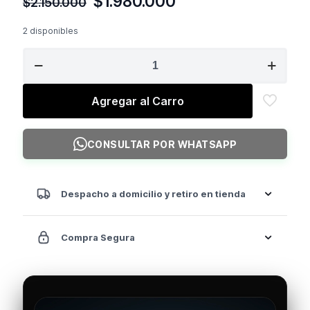
El
El
$
1.980.000
$
2.150.000
precio
precio
original
actual
2 disponibles
era:
es:
INSIGHT
$2.150.000.
$1.980.000.
Hip
Thrust
Smith
Agregar al Carro
PL
cantidad
CONSULTAR POR WHATSAPP
Despacho a domicilio y retiro en tienda
Compra Segura