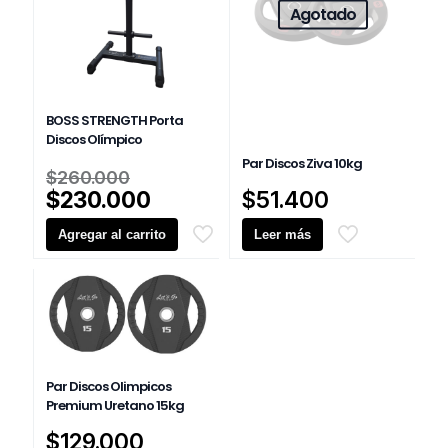
Agotado
BOSS STRENGTH Porta
Discos Olímpico
Par Discos Ziva 10kg
El
$
260.000
precio
El
$
230.000
$
51.400
original
precio
Agregar al carrito
era:
Leer más
actual
$260.000.
es:
$230.000.
Par Discos Olimpicos
Premium Uretano 15kg
$
129.000