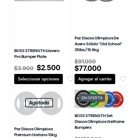
Par Discos Olímpicos De
Acero Sólido “Old School”
35lbs / 15.9kg
BOSS STRENGTH Llavero
Pvc Bumper Plate
El
$
91.000
El
El
precio
$
2.500
El
$
77.000
$
3.900
precio
precio
original
precio
Seleccionar opciones
original
actual
Agregar al carrito
era:
actual
era:
es:
$91.000.
es:
Este
$3.900.
$2.500.
$77.000.
producto
EN OFERTA
tiene
Agotado
múltiples
variantes.
BOSS STRENGTH Set
Las
Discos Olímpicos Urethane
opciones
Bumpers
Par Discos Olimpicos
se
Premium Uretano 10kg
pueden