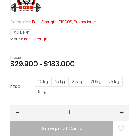
Categorías:
Boos Strength
,
DISCOS
,
Promociones
SKU:
N/D
Marca:
Boos Strength
Precio
Rango
$
29.900
-
$
183.000
de
precios:
10 kg
15 kg
2.5 kg
20 kg
25 kg
desde
PESO
$29.900
5 kg
hasta
$183.000
BOSS
STRENGTH
Par
Discos
Agregar al Carro
Olimpicos
De