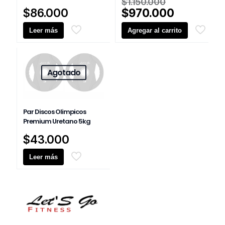
El
$
1.150.000
elegir
precio
El
$
86.000
$
970.000
en
original
precio
la
Leer más
Agregar al carrito
era:
actual
página
$1.150.000
es:
de
producto
$970.000
Agotado
Par Discos Olimpicos
Premium Uretano 5kg
$
43.000
Leer más