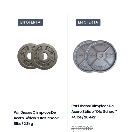
EN OFERTA
EN OFERTA
Par Discos Olímpicos De
Acero Sólido “Old School”
Par Discos Olímpicos De
45lbs / 20.4kg
Acero Sólido “Old School”
5lbs / 2.3kg
El
$
117.000