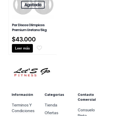
tiene
Agotado
múltiples
variantes.
Las
opciones
Par Discos Olimpicos
se
Premium Uretano 5kg
pueden
elegir
$
43.000
en
la
Leer más
página
de
producto
Información
Categorias
Contacto
Comercial
Terminos Y
Tienda
Consuelo
Condiciones
Ofertas
Pinto