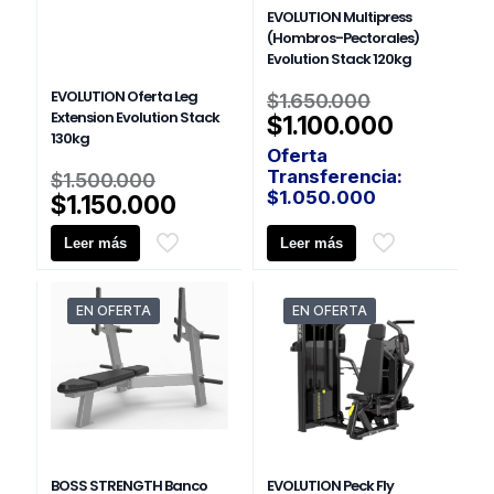
EVOLUTION Multipress
(Hombros-Pectorales)
Evolution Stack 120kg
El
EVOLUTION Oferta Leg
$
1.650.000
Extension Evolution Stack
precio
El
$
1.100.000
130kg
original
precio
Oferta
era:
actual
El
Transferencia:
$
1.500.000
$1.650.00
es:
precio
$
1.050.000
El
$
1.150.000
$1.100.0
original
precio
Leer más
era:
Leer más
actual
$1.500.000.
es:
$1.150.000.
EN OFERTA
EN OFERTA
BOSS STRENGTH Banco
EVOLUTION Peck Fly