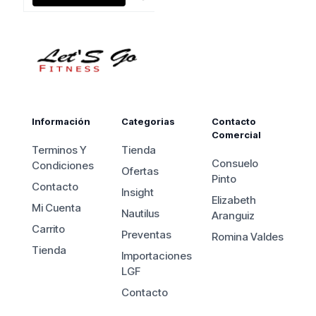
actual
$550.000.
es:
$490.000.
Información
Categorias
Contacto
Comercial
Terminos Y
Tienda
Consuelo
Condiciones
Ofertas
Pinto
Contacto
Insight
Elizabeth
Mi Cuenta
Nautilus
Aranguiz
Carrito
Preventas
Romina Valdes
Tienda
Importaciones
LGF
Contacto