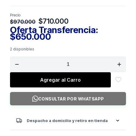
Precio
El
El
$
710.000
$
970.000
precio
precio
Oferta Transferencia:
original
actual
$
650.000
era:
es:
$970.000.
$710.000.
2 disponibles
BOSS
STRENGTH
Hip
Thrust
Agregar al Carro
B
cantidad
CONSULTAR POR WHATSAPP
Despacho a domicilio y retiro en tienda