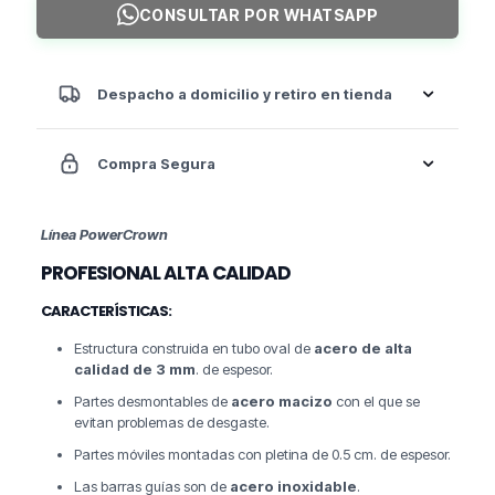
CONSULTAR POR WHATSAPP
Seated
Leg
Curl
Stack
Despacho a domicilio y retiro en tienda
132kg
/
cantidad
Compra Segura
Línea
PowerCrown
PROFESIONAL ALTA CALIDAD
CARACTERÍSTICAS:
Estructura construida en tubo oval de
acero de alta
calidad de 3 mm
. de espesor.
Partes desmontables de
acero macizo
con el que se
evitan problemas de desgaste.
Partes móviles montadas con pletina de 0.5 cm. de espesor.
Las barras guías son de
acero inoxidable
.