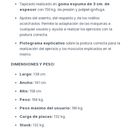
Tapizado realizado en
goma espuma de 3 cm. de
espesor
con 150 kg. de presión y polipiel ignífuga.
Ajustes del asiento, del respaldo y de los rodillos
acolchados. Permite la adaptación de las máquinas a
cualquier usuario y ayuda a realizar los ejercicios con la
postura correcta.
Pictograma explicativo
sobre la postura correcta para la
realización del ejercicio y los músculos implicados en el
mismo.
DIMENSIONES Y PESO:
Largo:
138 cm.
Ancho:
141 cm.
Alto:
158 cm.
Peso:
164 kg.
Peso máximo del usuario:
180 kg.
Carga de placas:
132 kg.
Stack:
132 kg.