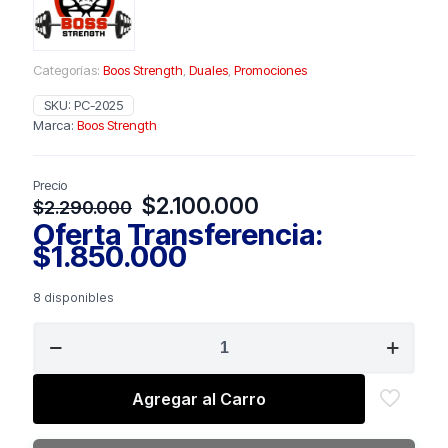
Categorías:
Boos Strength
,
Duales
,
Promociones
SKU:
PC-2025
Marca:
Boos Strength
Precio
El
El
$
2.100.000
$
2.290.000
precio
precio
Oferta Transferencia:
original
actual
$
1.850.000
era:
es:
$2.290.000.
$2.100.000.
8 disponibles
BOSS
STRENGTH
Powercrown
Dual
Agregar al Carro
Leg
Extension
/