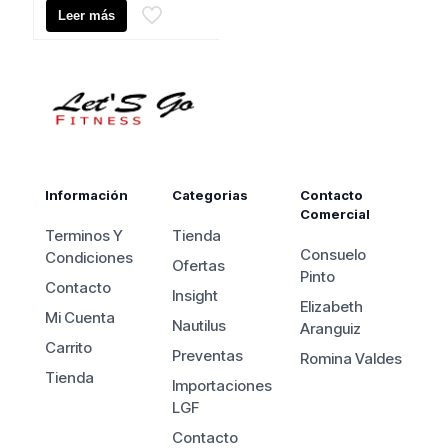
precio
Leer más
era:
actual
$2.290.000.
es:
$2.090.000.
Información
Categorias
Contacto
Comercial
Terminos Y
Tienda
Consuelo
Condiciones
Ofertas
Pinto
Contacto
Insight
Elizabeth
Mi Cuenta
Nautilus
Aranguiz
Carrito
Preventas
Romina Valdes
Tienda
Importaciones
LGF
Contacto