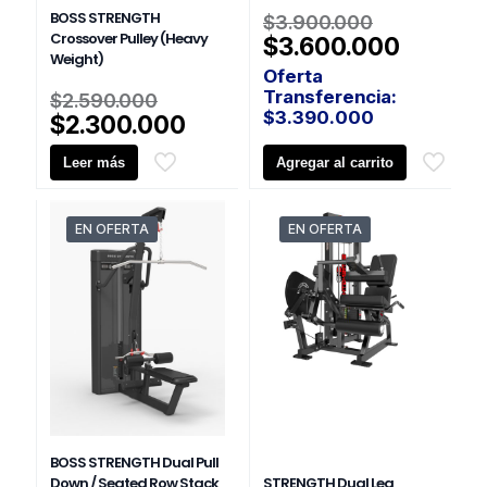
El
BOSS STRENGTH
$
3.900.000
Crossover Pulley (Heavy
precio
El
$
3.600.000
Weight)
original
precio
Oferta
era:
actual
El
Transferencia:
$
2.590.000
$3.900.0
es:
precio
$
3.390.000
El
$
2.300.000
$3.600
original
precio
Leer más
era:
Agregar al carrito
actual
$2.590.000.
es:
$2.300.000.
EN OFERTA
EN OFERTA
BOSS STRENGTH Dual Pull
Down / Seated Row Stack
STRENGTH Dual Leg