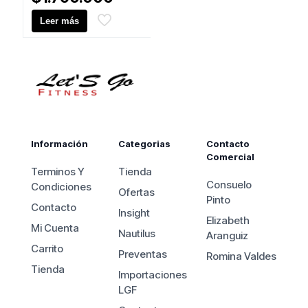
original
precio
Leer más
era:
actual
$2.150.000.
es:
$1.790.000.
Información
Categorias
Contacto
Comercial
Terminos Y
Tienda
Consuelo
Condiciones
Ofertas
Pinto
Contacto
Insight
Elizabeth
Mi Cuenta
Nautilus
Aranguiz
Carrito
Preventas
Romina Valdes
Tienda
Importaciones
LGF