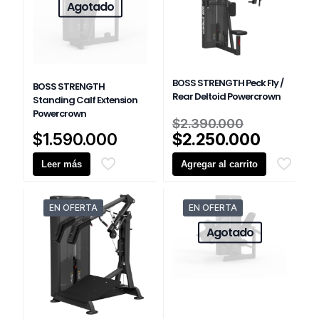
Agotado
BOSS STRENGTH Peck Fly /
BOSS STRENGTH
Rear Deltoid Powercrown
Standing Calf Extension
Powercrown
El
$
2.390.000
precio
El
$
1.590.000
$
2.250.000
original
precio
Leer más
Agregar al carrito
era:
actual
$2.390.0
es:
$2.250.
EN OFERTA
EN OFERTA
Agotado