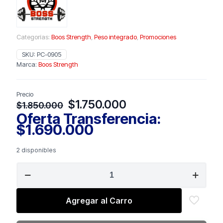
Categorías:
Boos Strength
,
Peso integrado
,
Promociones
SKU:
PC-0905
Marca:
Boos Strength
Precio
El
El
$
1.750.000
$
1.850.000
precio
precio
Oferta Transferencia:
original
actual
$
1.690.000
era:
es:
$1.850.000.
$1.750.000.
2 disponibles
BOSS
STRENGTH
Leg
Extension
Agregar al Carro
King/
cantidad