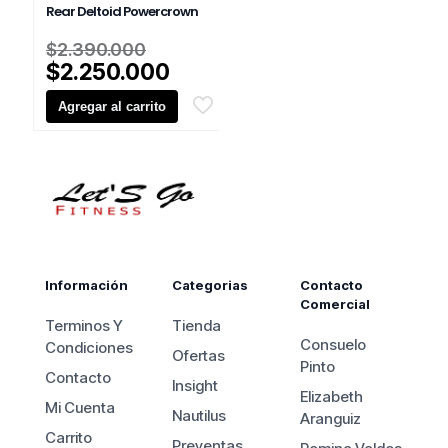
Rear Deltoid Powercrown
El
$
2.390.000
precio
El
$
2.250.000
original
precio
Agregar al carrito
era:
actual
$2.390.000.
es:
$2.250.000.
Información
Categorias
Contacto
Comercial
Terminos Y
Tienda
Consuelo
Condiciones
Ofertas
Pinto
Contacto
Insight
Elizabeth
Mi Cuenta
Nautilus
Aranguiz
Carrito
Preventas