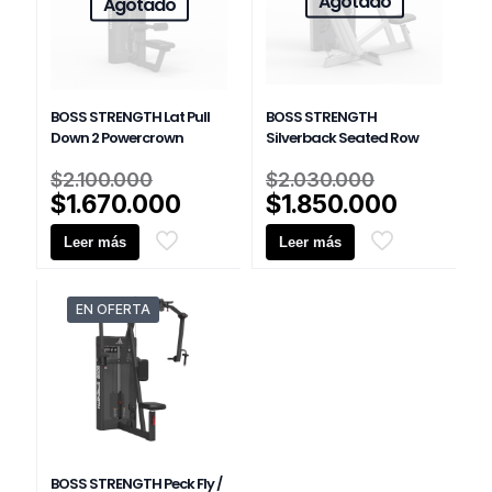
Agotado
Agotado
BOSS STRENGTH Lat Pull
BOSS STRENGTH
Down 2 Powercrown
Silverback Seated Row
El
El
$
2.100.000
$
2.030.000
precio
precio
El
El
$
1.670.000
$
1.850.000
original
original
precio
precio
Leer más
era:
Leer más
era:
actual
actual
$2.100.000.
$2.030.0
es:
es:
$1.670.000.
$1.850.
EN OFERTA
BOSS STRENGTH Peck Fly /