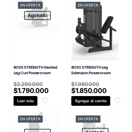
EN OFERTA
EN OFERTA
Agotado
BOSS STRENGTH Seated
BOSS STRENGTH Leg
Leg Curl Powercrown
Extension Powercrown
El
El
$
2.290.000
$
1.980.000
precio
precio
El
El
$
1.790.000
$
1.850.000
original
original
precio
precio
Leer más
era:
Agregar al carrito
era:
actual
actual
$2.290.000.
$1.980.00
es:
es:
$1.790.000.
$1.850.
EN OFERTA
EN OFERTA