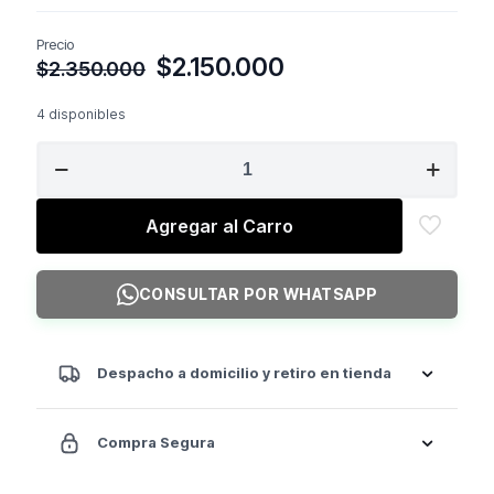
Precio
El
El
$
2.150.000
$
2.350.000
precio
precio
original
actual
4 disponibles
era:
es:
BOSS
$2.350.000.
$2.150.000.
STRENGTH
Pectoral
Fly
Agregar al Carro
Powercrown
Linea
King
CONSULTAR POR WHATSAPP
-
cantidad
Despacho a domicilio y retiro en tienda
Compra Segura