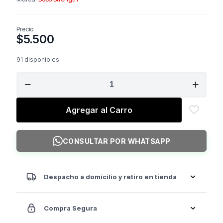
Precio
$
5.500
91 disponibles
Banda
Resistencia
Latex
S
Agregar al Carro
Light/Medium
22mm
45-
CONSULTAR POR WHATSAPP
100
Lbs
Negro
cantidad
Despacho a domicilio y retiro en tienda
Compra Segura