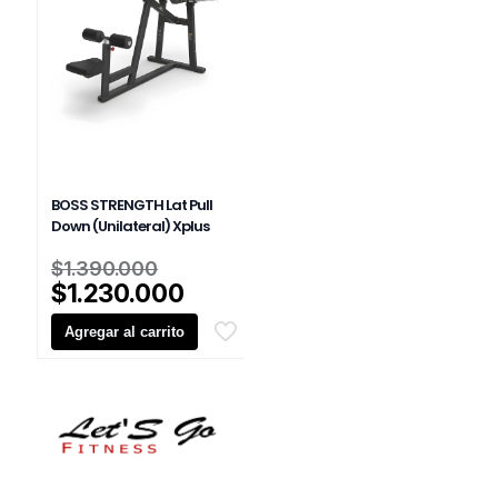
BOSS STRENGTH Lat Pull
Down (Unilateral) Xplus
El
$
1.390.000
precio
El
$
1.230.000
original
precio
Agregar al carrito
era:
actual
$1.390.000.
es:
$1.230.000.