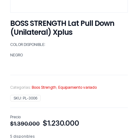
BOSS STRENGTH Lat Pull Down
(Unilateral) Xplus
COLOR DISPONIBLE:
NEGRO
Categorías:
Boos Strength
,
Equipamiento variado
SKU:
PL-3006
Precio
El
El
$
1.230.000
$
1.390.000
precio
precio
original
actual
5 disponibles