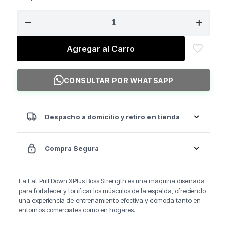
era:
es:
BOSS
$1.390.000.
$1.230.000.
STRENGTH
Lat
Pull
Agregar al Carro
Down
(Unilateral)
Xplus
CONSULTAR POR WHATSAPP
cantidad
Despacho a domicilio y retiro en tienda
Compra Segura
La Lat Pull Down XPlus Boss Strength es una máquina diseñada
para fortalecer y tonificar los músculos de la espalda, ofreciendo
una experiencia de entrenamiento efectiva y cómoda tanto en
entornos comerciales como en hogares.