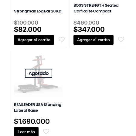
BOSS STRENGTH Seated
Strongman Log Bar 20 Kg
Calf Raise Compact
El
El
$
100.000
$
460.000
precio
precio
El
El
$
82.000
$
347.000
original
original
precio
precio
Agregar al carrito
era:
Agregar al carrito
era:
actual
actual
$100.000.
$460.000.
es:
es:
$82.000.
$347.000
Agotado
REALLEADER USA Standing
Lateral Raise
$
1.690.000
Leer más