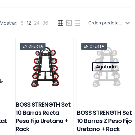
Mostrar:
6
12
24
36
EN OFERTA
EN OFERTA
Agotado
BOSS STRENGTH Set
10 Barras Recta
BOSS STRENGTH Set
tat
Peso Fijo Uretano +
10 Barras Z Peso Fijo
Rack
Uretano + Rack