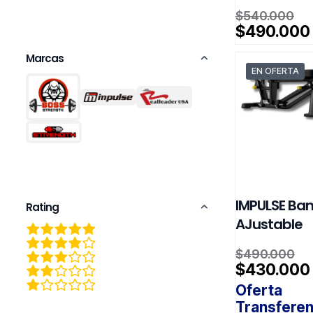
El
$
540.000
pr
$
490.000
or
er
Marcas
EN OFERTA
$
IMPULSE Ba
Rating
AJustable
El
$
490.000
pr
$
430.000
or
Oferta
er
Transferen