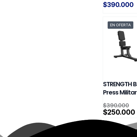
$
$
390.000
EN OFERTA
STRENGTH 
Press Militar
El
$
390.000
pr
$
250.000
or
er
$