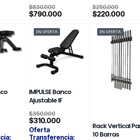
El
El
$
830.000
$
250.000
ecio
precio
preci
El
El
El
$
790.000
$
220.000
iginal
original
origin
precio
precio
prec
a:
era:
era:
actual
actual
actu
540.000.
EN OFERTA
$830.000.
EN OFERTA
$250.
es:
es:
es:
$490.000.
$790.000.
$220
nco
IMPULSE Banco
Ajustable IF
El
$
350.000
ecio
precio
El
El
$
310.000
Rack Vertical Pa
iginal
original
precio
precio
Oferta
a:
era:
actual
actual
10 Barras
cia:
Transferencia: