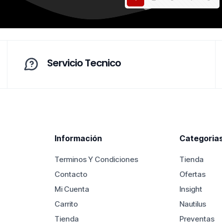
$250.000.
$530.000.
Servicio Tecnico
Información
Categoria
Terminos Y Condiciones
Tienda
Contacto
Ofertas
Mi Cuenta
Insight
Carrito
Nautilus
Tienda
Preventas