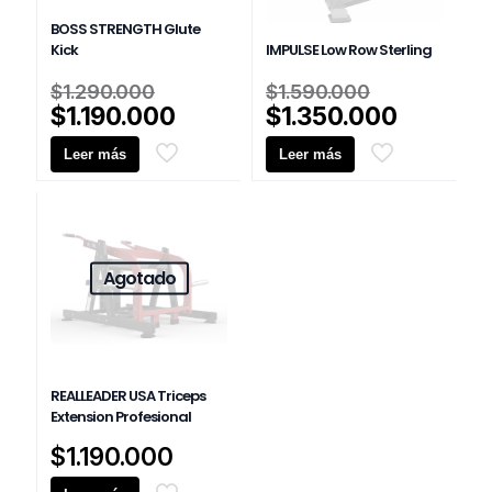
BOSS STRENGTH Glute
Kick
IMPULSE Low Row Sterling
El
El
$
1.290.000
$
1.590.000
precio
precio
El
El
$
1.190.000
$
1.350.000
original
original
precio
precio
Leer más
era:
Leer más
era:
actual
actual
$1.290.000.
$1.590.00
es:
es:
$1.190.000.
$1.350.
Agotado
REALLEADER USA Triceps
Extension Profesional
$
1.190.000