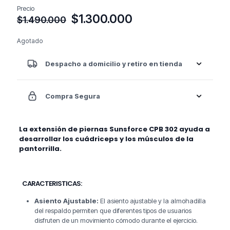
Precio
El
El
$
1.300.000
$
1.490.000
precio
precio
original
actual
Agotado
era:
es:
$1.490.000.
$1.300.000.
Despacho a domicilio y retiro en tienda
Compra Segura
La extensión de piernas Sunsforce CPB 302 ayuda a
desarrollar los cuádriceps y los músculos de la
pantorrilla.
CARACTERISTICAS:
Asiento Ajustable:
El asiento ajustable y la almohadilla
del respaldo permiten que diferentes tipos de usuarios
disfruten de un movimiento cómodo durante el ejercicio.