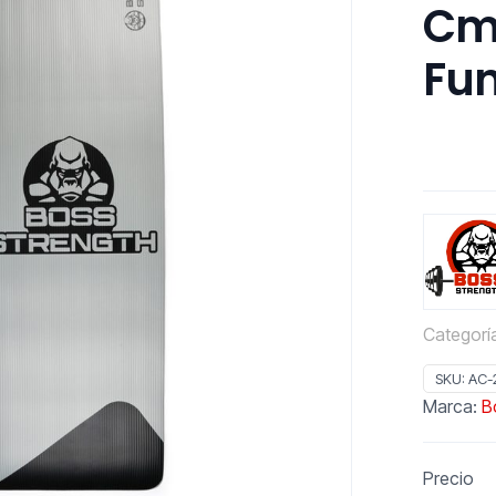
Cm)
Fun
Categorí
SKU:
AC-
Marca:
B
Precio