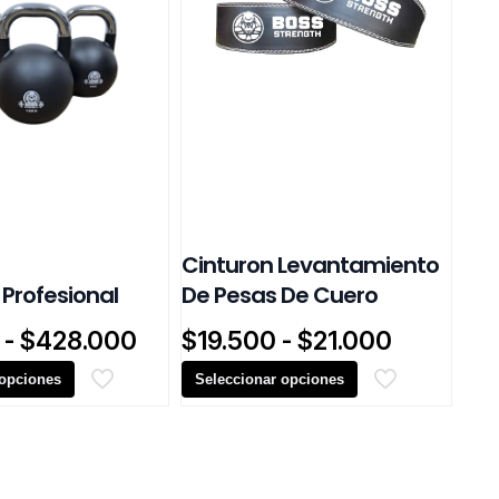
Cinturon Levantamiento
 Profesional
De Pesas De Cuero
Rango
Rango
-
$
428.000
$
19.500
-
$
21.000
de
de
 opciones
Seleccionar opciones
precios:
precios:
desde
desde
Este
$36.000
$19.500
producto
hasta
hasta
tiene
$428.000
$21.000
múltiples