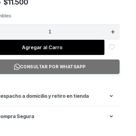
El
El
$
11.500
0
precio
precio
original
actual
nibles
era:
es:
$15.000.
$11.500.
TH
Agregar al Carro
CONSULTAR POR WHATSAPP
eta
espacho a domicilio y retiro en tienda
l
ompra Segura