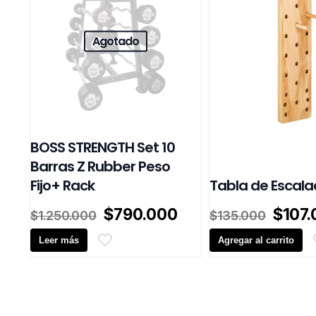
Agotado
BOSS STRENGTH Set 10
Barras Z Rubber Peso
Fijo+ Rack
Tabla de Escal
El
El
El
$
790.000
$
107
$
1.250.000
$
135.000
precio
precio
preci
Leer más
original
actual
Agregar al carrito
origin
era:
es:
era:
$1.250.000.
$790.000.
$135.