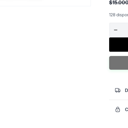
$
15.00
128 dispo
BOSS
STRENG
Yoga
Matt
Boss
15mm
(1.5
Cm)
/
Colchon
D
Funciona
cantidad
C