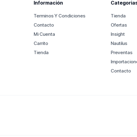
Información
Categoria
variantes.
Las
Terminos Y Condiciones
Tienda
opciones
Contacto
Ofertas
se
Mi Cuenta
Insight
pueden
Carrito
Nautilus
elegir
en
Tienda
Preventas
la
Importacion
página
Contacto
de
producto