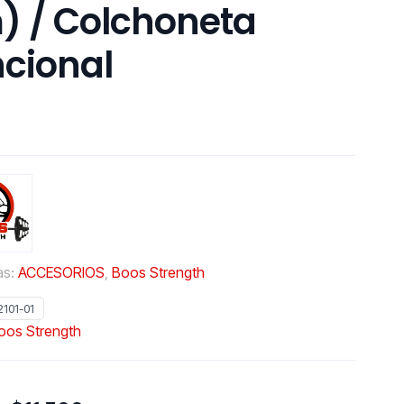
 / Colchoneta
cional
as:
ACCESORIOS
,
Boos Strength
2101-01
oos Strength