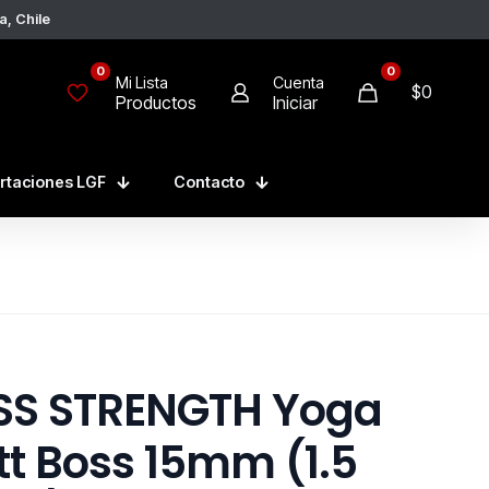
, Chile
0
0
Mi Lista
Cuenta
$
0
Productos
Iniciar
rtaciones LGF
Contacto
SS STRENGTH Yoga
t Boss 15mm (1.5