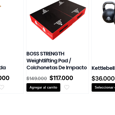
BOSS STRENGTH
Weightlifting Pad /
ada
Colchonetas De Impacto
Kettlebell
El
El
El
.000
$
117.000
$
36.000
$
149.000
o
precio
precio
precio
al
actual
Agregar al carrito
original
actual
Seleccionar
es:
era:
es:
Este
000.
$107.000.
$149.000.
$117.000.
producto
tiene
múltiples