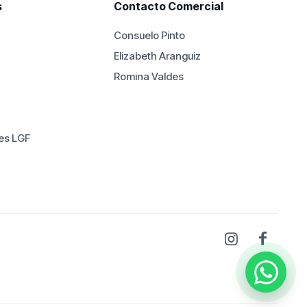
s
Contacto Comercial
variantes.
Las
Consuelo Pinto
opciones
Elizabeth Aranguiz
se
Romina Valdes
pueden
elegir
en
la
es LGF
página
de
producto