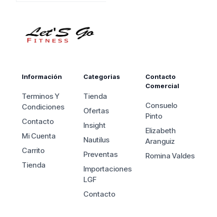
$1.320.000.
es:
$1.250.000.
Información
Categorias
Contacto
Comercial
Terminos Y
Tienda
Consuelo
Condiciones
Ofertas
Pinto
Contacto
Insight
Elizabeth
Mi Cuenta
Nautilus
Aranguiz
Carrito
Preventas
Romina Valdes
Tienda
Importaciones
LGF
Contacto