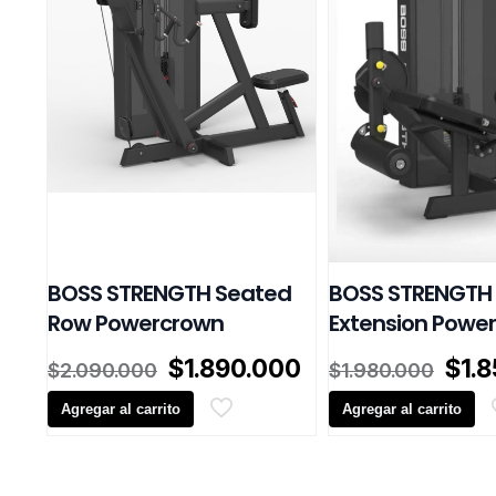
BOSS STRENGTH Seated
BOSS STRENGTH
Row Powercrown
Extension Powe
El
El
El
$
1.890.000
$
1.
$
2.090.000
$
1.980.000
precio
precio
prec
Agregar al carrito
original
actual
Agregar al carrito
orig
era:
es:
era:
$2.090.000.
$1.890.000.
$1.9