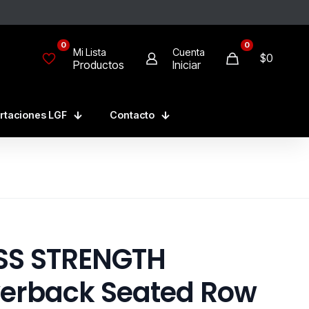
0
0
Mi Lista
Cuenta
$0
Productos
Iniciar
rtaciones LGF
Contacto
SS STRENGTH
verback Seated Row