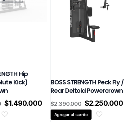
ENGTH Hip
lute Kick)
BOSS STRENGTH Peck Fly /
own
Rear Deltoid Powercrown
El
El
El
El
$
1.490.000
$
2.250.000
0
$
2.390.000
precio
precio
precio
prec
original
actual
Agregar al carrito
original
actu
era:
es:
era:
es:
.
$1.590.000.
$1.490.000.
$2.390.000.
$2.2