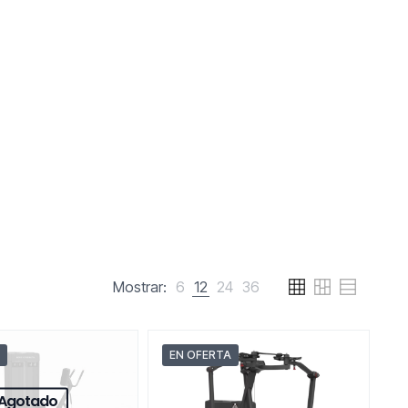
Mostrar:
6
12
24
36
EN OFERTA
Agotado