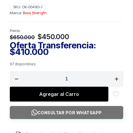
SKU:
OK-0049G-1
Marca:
Boos Strength
Precio
El
El
$
450.000
$
650.000
precio
precio
Oferta Transferencia:
original
actual
$
410.000
era:
es:
$650.000.
$450.000.
97 disponibles
BOSS
STRENGTH
Set
Plyo
Agregar al Carro
Octagonal
cantidad
CONSULTAR POR WHATSAPP