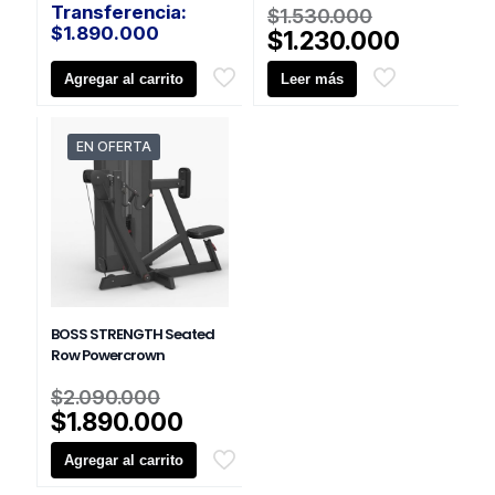
era:
actual
El
Transferencia:
$
1.530.000
$2.290.000.
es:
$
1.890.000
precio
El
$
1.230.000
$2.090.000.
original
precio
Agregar al carrito
Leer más
era:
actual
$1.530.00
es:
$1.230.
EN OFERTA
BOSS STRENGTH Seated
Row Powercrown
El
$
2.090.000
precio
El
$
1.890.000
original
precio
Agregar al carrito
era:
actual
$2.090.000.
es: