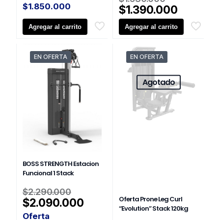
$2.290.000.
es:
$
1.850.000
precio
El
$
1.390.000
$2.100.000.
original
precio
Agregar al carrito
Agregar al carrito
era:
actual
$1.530.00
es:
$1.390.
EN OFERTA
EN OFERTA
Agotado
BOSS STRENGTH Estacion
Funcional 1 Stack
El
$
2.290.000
precio
Oferta Prone Leg Curl
El
$
2.090.000
“Evolution” Stack 120kg
original
precio
Oferta