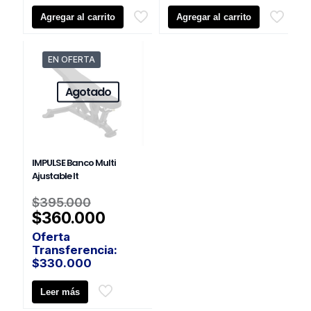
original
original
precio
precio
Agregar al carrito
era:
Agregar al carrito
era:
actual
actual
$530.000.
$520.000.
es:
es:
$490.000.
$470.000
EN OFERTA
Agotado
IMPULSE Banco Multi
Ajustable It
El
$
395.000
precio
El
$
360.000
original
precio
Oferta
era:
actual
Transferencia:
$395.000.
es:
$
330.000
$360.000.
Leer más