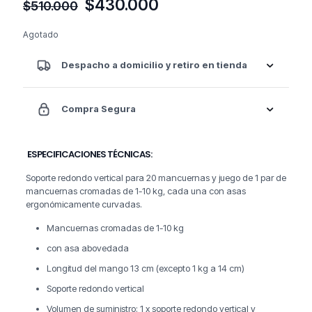
El
El
$
430.000
$
510.000
precio
precio
original
actual
Agotado
era:
es:
$510.000.
$430.000.
Despacho a domicilio y retiro en tienda
Compra Segura
ESPECIFICACIONES TÉCNICAS:
Soporte redondo vertical para 20 mancuernas y juego de 1 par de
mancuernas cromadas de 1-10 kg, cada una con asas
ergonómicamente curvadas.
Mancuernas cromadas de 1-10 kg
con asa abovedada
Longitud del mango 13 cm (excepto 1 kg a 14 cm)
Soporte redondo vertical
Volumen de suministro: 1 x soporte redondo vertical y