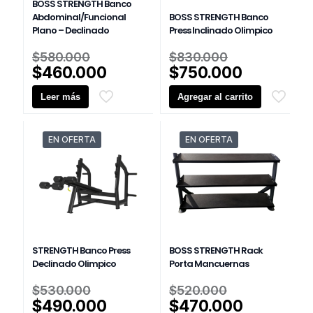
BOSS STRENGTH Banco
Abdominal/Funcional
BOSS STRENGTH Banco
Plano – Declinado
Press Inclinado Olimpico
El
El
$
580.000
$
830.000
precio
precio
El
El
$
460.000
$
750.000
original
original
precio
precio
Leer más
era:
Agregar al carrito
era:
actual
actual
$580.000.
$830.000.
es:
es:
$460.000.
$750.000
EN OFERTA
EN OFERTA
STRENGTH Banco Press
BOSS STRENGTH Rack
Declinado Olimpico
Porta Mancuernas
El
El
$
530.000
$
520.000
precio
precio
El
El
$
490.000
$
470.000