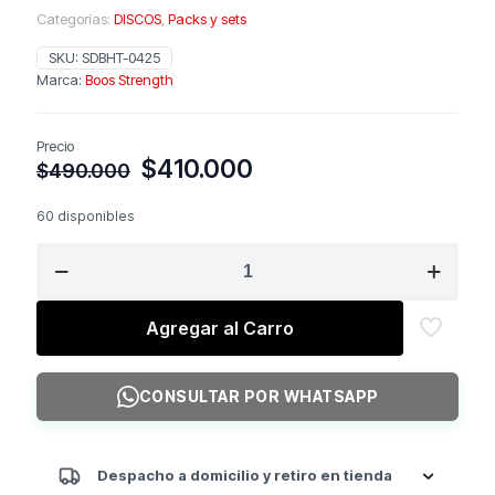
Categorías:
DISCOS
,
Packs y sets
SKU:
SDBHT-0425
Marca:
Boos Strength
Precio
El
El
$
410.000
$
490.000
precio
precio
original
actual
60 disponibles
era:
es:
Set
$490.000.
$410.000.
Discos
Bumpers
Hi
Agregar al Carro
Temp
260
lbs
CONSULTAR POR WHATSAPP
cantidad
Despacho a domicilio y retiro en tienda