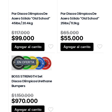
producto
Par Discos Olímpicos De
Par Discos Olímpicos De
Acero Sólido “Old School”
Acero Sólido “Old School”
45lbs / 20.4kg
25lbs / 11.3kg
El
El
$
117.000
$
65.000
precio
precio
El
El
$
99.000
$
55.000
original
original
precio
precio
Agregar al carrito
era:
Agregar al carrito
era:
actual
actual
$117.000.
$65.000.
es:
es:
$99.000.
$55.000.
EN OFERTA
BOSS STRENGTH Set
Discos Olímpicos Urethane
Bumpers
El
$
1.150.000
precio
El
$
970.000
original
precio
Agregar al carrito
era:
actual