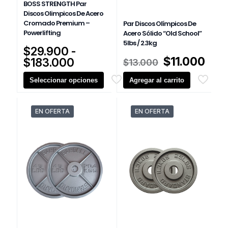
BOSS STRENGTH Par
Discos Olimpicos De Acero
Cromado Premium –
Par Discos Olímpicos De
Powerlifting
Acero Sólido “Old School”
5lbs / 2.3kg
$
29.900
-
El
El
$
11.000
Rango
$
183.000
$
13.000
precio
prec
de
Seleccionar opciones
Agregar al carrito
original
actu
precios:
era:
es:
desde
Este
$13.000.
$11.
$29.900
producto
EN OFERTA
EN OFERTA
hasta
tiene
múltiples
$183.000
variantes.
Las
opciones
se
pueden
elegir
en
la
página
de