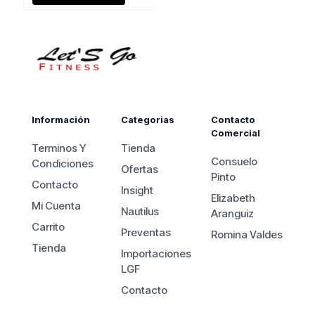
$1.150.000.
es:
$970.000.
Información
Categorias
Contacto
Comercial
Terminos Y
Tienda
Consuelo
Condiciones
Ofertas
Pinto
Contacto
Insight
Elizabeth
Mi Cuenta
Nautilus
Aranguiz
Carrito
Preventas
Romina Valdes
Tienda
Importaciones
LGF
Contacto