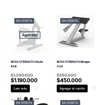
EN OFERTA
EN OFERTA
Agotado
BOSS STRENGTH Glute
BOSS STRENGTH Biceps
Kick
Curl
El
El
$
1.290.000
$
550.000
precio
precio
El
El
$
1.190.000
$
450.000
original
original
precio
precio
Leer más
era:
Agregar al carrito
era:
actual
actual
$1.290.000.
$550.000.
es:
es:
$1.190.000.
$450.000
EN OFERTA
EN OFERTA