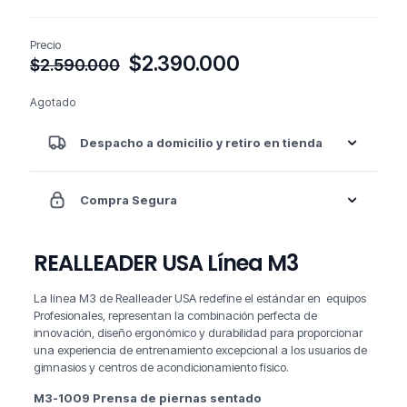
Precio
El
El
$
2.390.000
$
2.590.000
precio
precio
original
actual
Agotado
era:
es:
$2.590.000.
$2.390.000.
Despacho a domicilio y retiro en tienda
Compra Segura
REALLEADER USA Línea M3
La línea M3 de Realleader USA redefine el estándar en equipos
Profesionales, representan la combinación perfecta de
innovación, diseño ergonómico y durabilidad para proporcionar
una experiencia de entrenamiento excepcional a los usuarios de
gimnasios y centros de acondicionamiento físico.
M3-1009 Prensa de piernas sentado