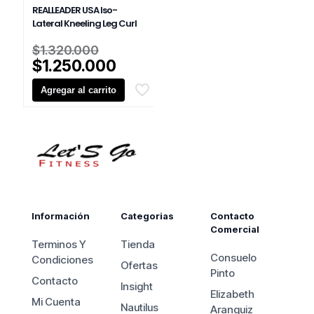
REALLEADER USA Iso-
Lateral Kneeling Leg Curl
El
$
1.320.000
precio
El
$
1.250.000
original
precio
Agregar al carrito
era:
actual
$1.320.000.
es:
$1.250.000.
Información
Categorias
Contacto
Comercial
Terminos Y
Tienda
Consuelo
Condiciones
Ofertas
Pinto
Contacto
Insight
Elizabeth
Mi Cuenta
Nautilus
Aranguiz