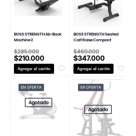
BOSS STRENGTH Ab-Back
BOSS STRENGTH Seated
Machine 2
Calf Raise Compact
El
El
$
285.000
$
460.000
precio
precio
El
El
$
210.000
$
347.000
original
original
precio
precio
Agregar al carrito
era:
Agregar al carrito
era:
actual
actual
$285.000.
$460.000.
es:
es:
$210.000.
$347.000
EN OFERTA
EN OFERTA
Agotado
Agotado