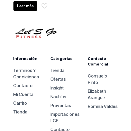
original
precio
Leer más
era:
actual
$135.000.
es:
$110.000.
Información
Categorias
Contacto
Comercial
Terminos Y
Tienda
Consuelo
Condiciones
Ofertas
Pinto
Contacto
Insight
Elizabeth
Mi Cuenta
Nautilus
Aranguiz
Carrito
Preventas
Romina Valdes
Tienda
Importaciones
LGF
Contacto