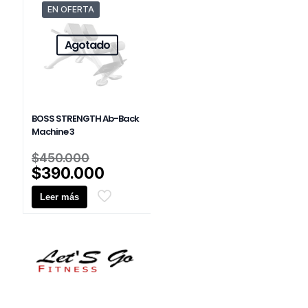
$450.000.
$1.350.
EN OFERTA
Agotado
BOSS STRENGTH Ab-Back
Machine 3
El
$
450.000
precio
El
$
390.000
original
precio
Leer más
era:
actual
$450.000.
es:
$390.000.