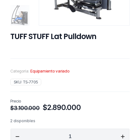
TUFF STUFF Lat Pulldown
Categoría:
Equipamiento variado
SKU:
TS-7705
Precio
El
El
$
2.890.000
$
3.100.000
precio
precio
original
actual
2 disponibles
era:
es:
TUFF
$3.100.000.
$2.890.000.
STUFF