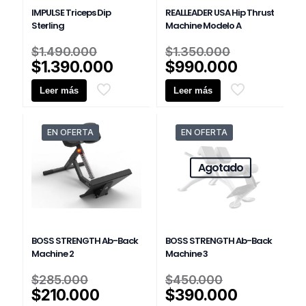
IMPULSE Triceps Dip
REALLEADER USA Hip Thrust
Sterling
Machine Modelo A
El
El
$
1.490.000
$
1.350.000
precio
precio
El
El
$
1.390.000
$
990.000
original
original
precio
precio
Leer más
era:
Leer más
era:
actual
actual
$1.490.000.
$1.350.00
es:
es:
$1.390.000.
$990.000
EN OFERTA
EN OFERTA
Agotado
BOSS STRENGTH Ab-Back
BOSS STRENGTH Ab-Back
Machine 2
Machine 3
El
El
$
285.000
$
450.000
precio
precio
El
El
$
210.000
$
390.000