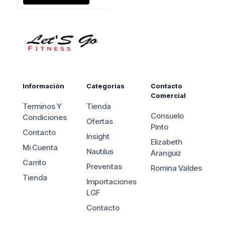
actual
$520.000.
es:
$475.000.
Información
Categorias
Contacto
Comercial
Terminos Y
Tienda
Consuelo
Condiciones
Ofertas
Pinto
Contacto
Insight
Elizabeth
Mi Cuenta
Nautilus
Aranguiz
Carrito
Preventas
Romina Valdes
Tienda
Importaciones
LGF
Contacto