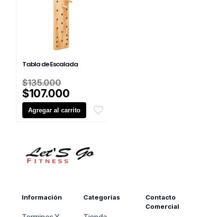
Tabla de Escalada
El
$
135.000
precio
El
$
107.000
original
precio
Agregar al carrito
era:
actual
$135.000.
es:
$107.000.
Información
Categorias
Contacto
Comercial
Terminos Y
Tienda