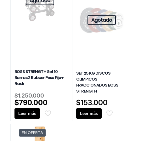
Agotado
Las
opciones
se
Agotado
pueden
elegir
en
la
página
de
producto
BOSS STRENGTH Set 10
SET 25 KG DISCOS
Barras Z Rubber Peso Fijo+
OLIMPICOS
Rack
FRACCIONADOS BOSS
STRENGTH
El
$
1.250.000
precio
El
$
790.000
$
153.000
original
precio
Leer más
era:
Leer más
actual
$1.250.000.
es:
$790.000.
EN OFERTA