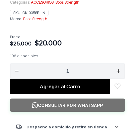
Categorías:
ACCESORIOS
,
Boos Strength
SKU:
OK-0058B - N
Marca:
Boos Strength
Precio
El
El
$
20.000
$
25.000
precio
precio
original
actual
196 disponibles
era:
es:
BOSS
$25.000.
$20.000.
STRENGTH
Cinturon
Biceps
Agregar al Carro
(Arm
Blaster)
Negro
CONSULTAR POR WHATSAPP
cantidad
Despacho a domicilio y retiro en tienda