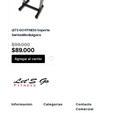
LETS GO FITNESS Soporte
Sentadilla Bulgara
El
$
99.000
precio
El
$
89.000
original
precio
Agregar al carrito
era:
actual
$99.000.
es:
$89.000.
Información
Categorias
Contacto
Comercial