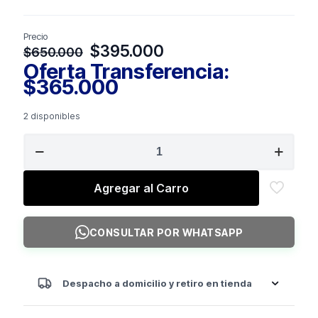
Precio
El
El
$
395.000
$
650.000
precio
precio
Oferta Transferencia:
original
actual
$
365.000
era:
es:
$650.000.
$395.000.
2 disponibles
STRENGTH
Banco
Press
Declinado
Agregar al Carro
St3
cantidad
CONSULTAR POR WHATSAPP
Despacho a domicilio y retiro en tienda