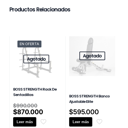
Productos Relacionados
EN OFERTA
Agotado
Agotado
BOSS STRENGTH Rack De
Sentadillas
BOSS STRENGTH Banco
Ajustable Elite
El
$
990.000
precio
El
$
870.000
$
595.000
original
precio
Leer más
era:
Leer más
actual