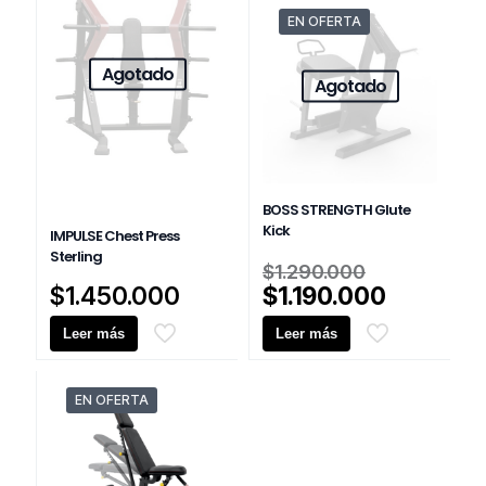
$1.350.000.
$390.000
EN OFERTA
Agotado
Agotado
BOSS STRENGTH Glute
Kick
IMPULSE Chest Press
Sterling
El
$
1.290.000
precio
El
$
1.450.000
$
1.190.000
original
precio
Leer más
Leer más
era:
actual
$1.290.00
es:
$1.190.0
EN OFERTA