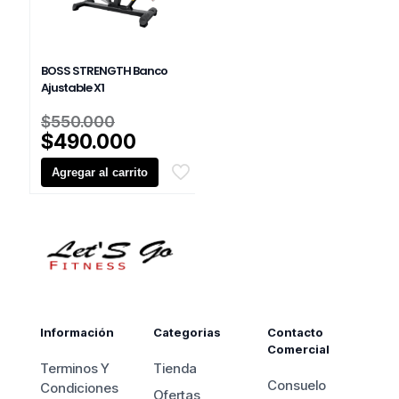
BOSS STRENGTH Banco
Ajustable X1
El
$
550.000
precio
El
$
490.000
original
precio
Agregar al carrito
era:
actual
$550.000.
es:
$490.000.
Información
Categorias
Contacto
Comercial
Terminos Y
Tienda
Consuelo
Condiciones
Ofertas