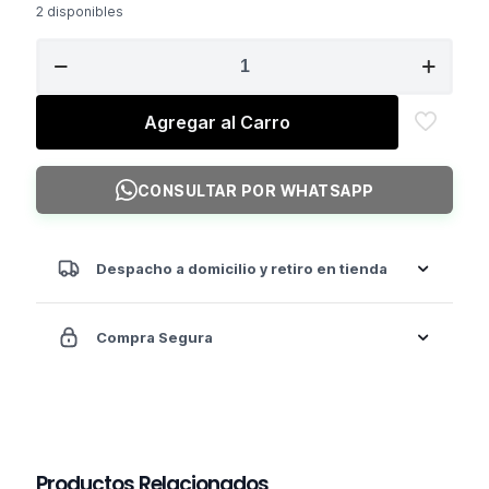
original
actual
2 disponibles
era:
es:
NAUTILUS
$6.900.000.
$6.300.000.
Impact
Seated
Leg
Agregar al Carro
Press
cantidad
CONSULTAR POR WHATSAPP
Despacho a domicilio y retiro en tienda
Compra Segura
Productos Relacionados