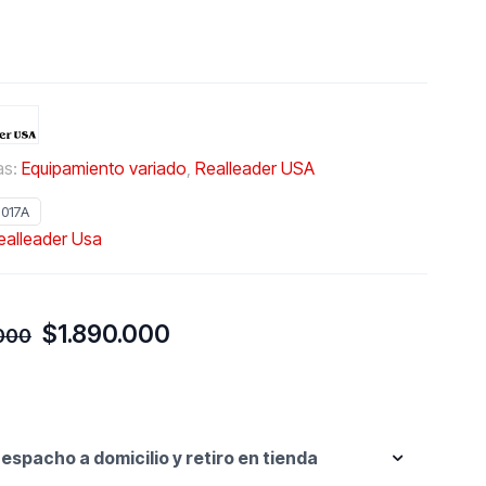
as:
Equipamiento variado
,
Realleader USA
1017A
ealleader Usa
El
El
$
1.890.000
.000
precio
precio
original
actual
era:
es:
$1.980.000.
$1.890.000.
espacho a domicilio y retiro en tienda