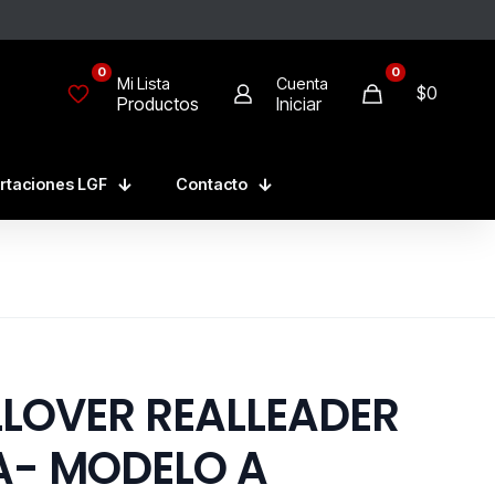
0
0
Mi Lista
Cuenta
$
0
Productos
Iniciar
rtaciones LGF
Contacto
LLOVER REALLEADER
A- MODELO A