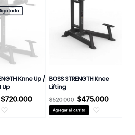
Agotado
ENGTH Knne Up /
BOSS STRENGTH Knee
l Up
Lifting
El
El
El
El
$
720.000
$
475.000
$
520.000
precio
precio
precio
precio
original
actual
Agregar al carrito
original
actual
era:
es:
era:
es:
.
$790.000.
$720.000.
$520.000.
$475.00