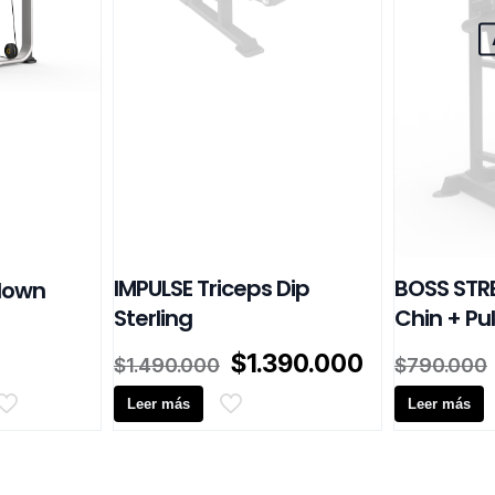
IMPULSE Triceps Dip
BOSS STR
ldown
Sterling
Chin + Pul
El
El
$
1.390.000
$
1.490.000
$
790.000
precio
precio
Leer más
original
actual
Leer más
era:
es:
$1.490.000.
$1.390.000