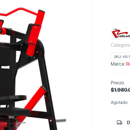
Categorí
SKU:
HS-
Marca:
R
Precio
$
1.980
Agotado
D