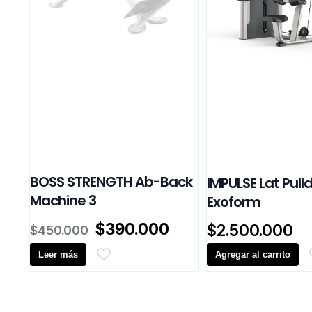
BOSS STRENGTH Ab-Back
IMPULSE Lat Pul
Machine 3
Exoform
El
El
$
390.000
$
2.500.000
$
450.000
precio
precio
Leer más
original
actual
Agregar al carrito
era:
es:
$450.000.
$390.000.