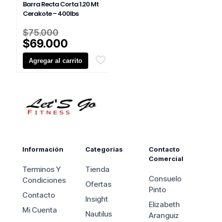
Barra Recta Corta 1.20 Mt
Cerakote – 400lbs
El
$
75.000
precio
El
$
69.000
original
precio
Agregar al carrito
era:
actual
$75.000.
es:
$69.000.
Información
Categorias
Contacto
Comercial
Terminos Y
Tienda
Consuelo
Condiciones
Ofertas
Pinto
Contacto
Insight
Elizabeth
Mi Cuenta
Nautilus
Aranguiz