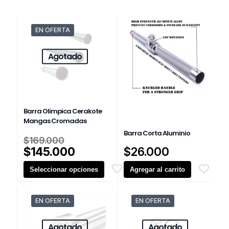
EN OFERTA
Agotado
Barra Olimpica Cerakote
Mangas Cromadas
Barra Corta Aluminio
El
$
169.000
precio
El
$
145.000
$
26.000
original
precio
Seleccionar opciones
era:
Agregar al carrito
actual
$169.000.
es:
Este
$145.000.
producto
EN OFERTA
EN OFERTA
tiene
múltiples
variantes.
Agotado
Agotado