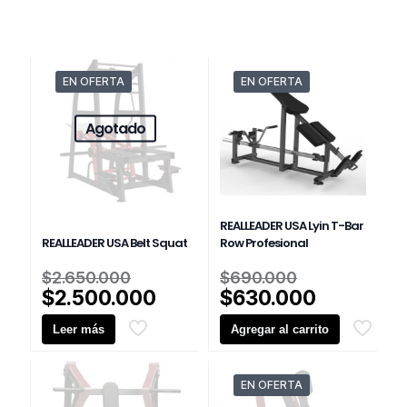
EN OFERTA
EN OFERTA
Agotado
REALLEADER USA Lyin T-Bar
REALLEADER USA Belt Squat
Row Profesional
El
El
$
2.650.000
$
690.000
precio
precio
El
El
$
2.500.000
$
630.000
original
original
precio
precio
Leer más
era:
Agregar al carrito
era:
actual
actual
$2.650.000.
$690.000.
es:
es:
$2.500.000.
$630.000
EN OFERTA