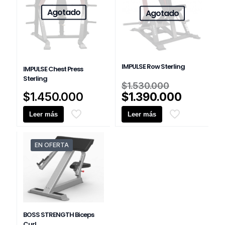
Agotado
Agotado
IMPULSE Row Sterling
IMPULSE Chest Press
Sterling
El
$
1.530.000
precio
El
$
1.450.000
$
1.390.000
original
precio
Leer más
Leer más
era:
actual
$1.530.00
es:
$1.390.
EN OFERTA
BOSS STRENGTH Biceps
Curl