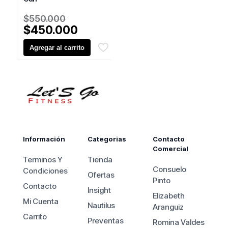
El
$
550.000
precio
El
$
450.000
original
precio
Agregar al carrito
era:
actual
$550.000.
es:
$450.000.
Información
Categorias
Contacto
Comercial
Terminos Y
Tienda
Consuelo
Condiciones
Ofertas
Pinto
Contacto
Insight
Elizabeth
Mi Cuenta
Nautilus
Aranguiz
Carrito
Preventas
Romina Valdes